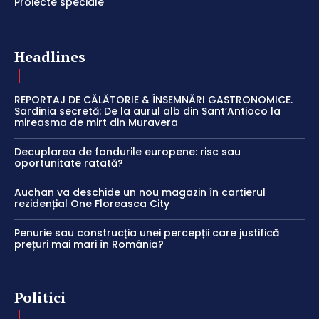
Proiecte speciale
Headlines
REPORTAJ DE CĂLĂTORIE & ÎNSEMNĂRI GASTRONOMICE.
Sardinia secretă: De la aurul alb din Sant’Antioco la
mireasma de mirt din Muravera
Decuplarea de fondurile europene: risc sau
oportunitate ratată?
Auchan va deschide un nou magazin în cartierul
rezidențial One Floreasca City
Penurie sau construcția unei percepții care justifică
prețuri mai mari în România?
Politici