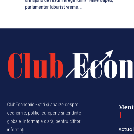
am ajuns de rasul intregii lumi!” Mike Gapes,
parlamentar laburist vreme...
ClubEconomic - știri și analize despre
Meni
economie, politici europene și tendințe
globale. Informație clară, pentru cititori
Actual
informați.