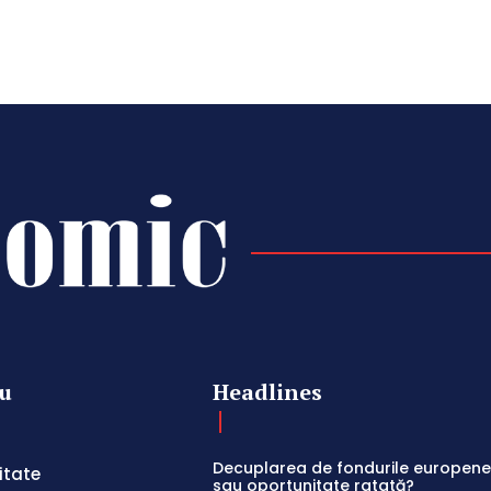
u
Headlines
Decuplarea de fondurile europene:
itate
sau oportunitate ratată?