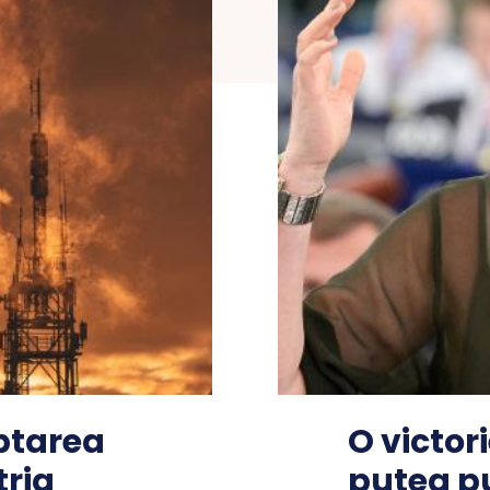
ptarea
O victori
tria
putea pu