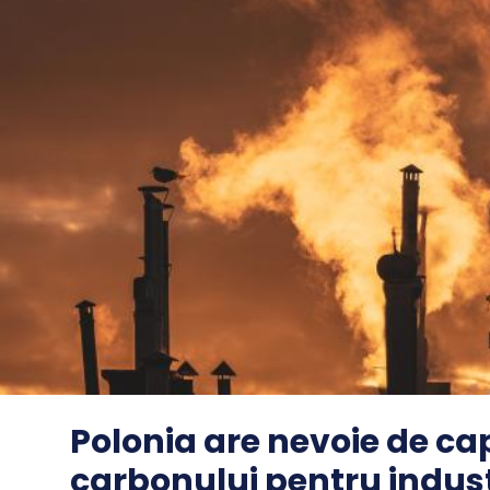
Polonia are nevoie de ca
carbonului pentru indus