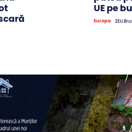
ot
UE pe bu
 scară
Europa
2EU.Bru