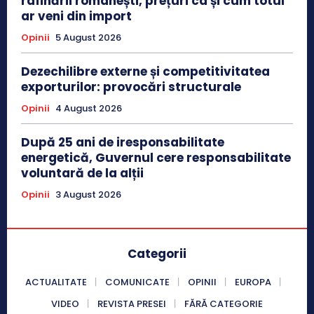
rafinării românești, prețuri ca și cum totul
ar veni din import
Opinii
5 August 2026
Dezechilibre externe și competitivitatea
exporturilor: provocări structurale
Opinii
4 August 2026
După 25 ani de iresponsabilitate
energetică, Guvernul cere responsabilitate
voluntară de la alții
Opinii
3 August 2026
Categorii
ACTUALITATE
COMUNICATE
OPINII
EUROPA
VIDEO
REVISTA PRESEI
FĂRĂ CATEGORIE