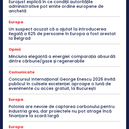
Eurojust explică în ce condiții autoritățile
administrative pot emite ordine europene de
anchetă
Europa
Un suspect acuzat că a ajutat la introducerea
ilegală a 625 de persoane în Europa a fost arestat
la Belgrad
Opinii
Minciuna elegantă a energiei: comparația absurdă
dintre cărbune/gaze și regenerabile
Comunicate
Concursul Internațional George Enescu 2026 invită
publicul în culisele excelenței: aproape o lună de
evenimente cu acces gratuit, la București
Europa
Polonia are nevoie de captarea carbonului pentru
industria grea, dar proiectele nu pot atrage încă
finanțare la scară largă
Europa