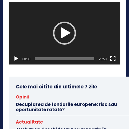
P
l
a
y
e
r
v
00:00
29:50
i
d
e
o
Cele mai citite din ultimele 7 zile
Opinii
Decuplarea de fondurile europene: risc sau
oportunitate ratată?
Actualitate