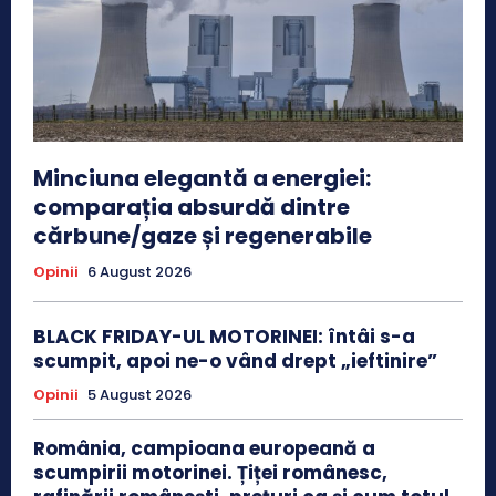
Minciuna elegantă a energiei:
comparația absurdă dintre
cărbune/gaze și regenerabile
Opinii
6 August 2026
BLACK FRIDAY-UL MOTORINEI: întâi s-a
scumpit, apoi ne-o vând drept „ieftinire”
Opinii
5 August 2026
România, campioana europeană a
scumpirii motorinei. Țiței românesc,