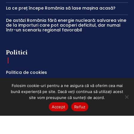
La ce preț începe România să lase mașina acasă?
De astăzi România fără energie nucleară: salvarea vine
de la importuri care pot acoperi deficitul, dar numai
într-un scenariu regional favorabil
Politici
Politica de cookies
Termeni și Condiții
Folosim cookie-uri pentru a ne asigura că vă oferim cea mai
Politica de Confidențialitate
bună experiență pe site. Dacă veți continua să utilizați acest
site vom presupune că sunteți de acord.
Accept
Refuz
ClubEconomic @2026