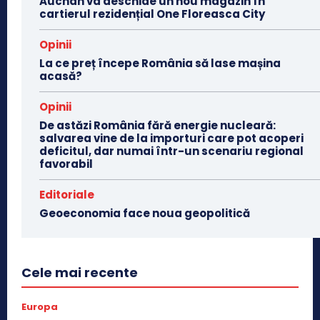
Auchan va deschide un nou magazin în
cartierul rezidențial One Floreasca City
Opinii
La ce preț începe România să lase mașina
acasă?
Opinii
De astăzi România fără energie nucleară:
salvarea vine de la importuri care pot acoperi
deficitul, dar numai într-un scenariu regional
favorabil
Editoriale
Geoeconomia face noua geopolitică
Cele mai recente
Europa