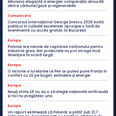
Minciuna elegantă a energiei: comparația absurdă
dintre cărbune/gaze și regenerabile
Comunicate
Concursul Internațional George Enescu 2026 invită
publicul în culisele excelenței: aproape o lună de
evenimente cu acces gratuit, la București
Europa
Polonia are nevoie de captarea carbonului pentru
industria grea, dar proiectele nu pot atrage încă
finanțare la scară largă
Europa
O victorie a lui Marine Le Pen ar putea pune Franța în
conflict cu UE pe buget, extindere și energie
Europa
Nouă state UE nu au o strategie națională antifraudă
și nici nu pregătesc una
Europa
Un raport estimează că Palantir a plătit sub 21,7