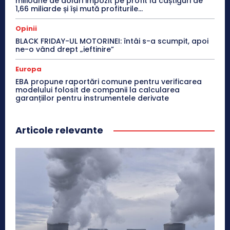
milioane de dolari impozit pe profit la câștiguri de
1,66 miliarde și își mută profiturile...
Opinii
BLACK FRIDAY-UL MOTORINEI: întâi s-a scumpit, apoi
ne-o vând drept „ieftinire”
Europa
EBA propune raportări comune pentru verificarea
modelului folosit de companii la calcularea
garanțiilor pentru instrumentele derivate
Articole relevante