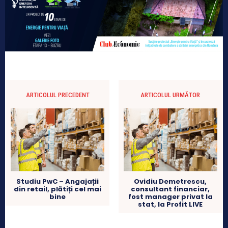
ARTICOLUL PRECEDENT
ARTICOLUL URMĂTOR
Studiu PwC – Angajații
Ovidiu Demetrescu,
din retail, plătiți cel mai
consultant financiar,
bine
fost manager privat la
stat, la Profit LIVE