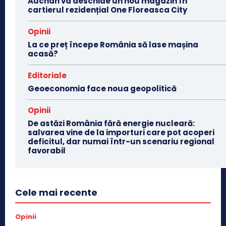
Auchan va deschide un nou magazin în
cartierul rezidențial One Floreasca City
Opinii
La ce preț începe România să lase mașina
acasă?
Editoriale
Geoeconomia face noua geopolitică
Opinii
De astăzi România fără energie nucleară:
salvarea vine de la importuri care pot acoperi
deficitul, dar numai într-un scenariu regional
favorabil
Cele mai recente
Opinii