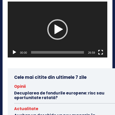
P
l
a
y
e
r
v
00:00
26:59
i
d
e
o
Cele mai citite din ultimele 7 zile
Opinii
Decuplarea de fondurile europene: risc sau
oportunitate ratată?
Actualitate