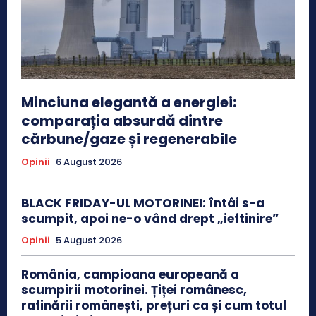
Minciuna elegantă a energiei:
comparația absurdă dintre
cărbune/gaze și regenerabile
Opinii
6 August 2026
BLACK FRIDAY-UL MOTORINEI: întâi s-a
scumpit, apoi ne-o vând drept „ieftinire”
Opinii
5 August 2026
România, campioana europeană a
scumpirii motorinei. Țiței românesc,
rafinării românești, prețuri ca și cum totul