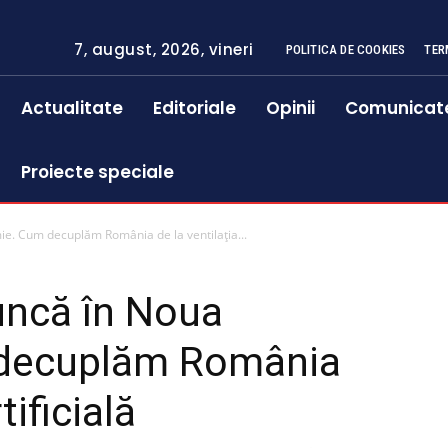
7, august, 2026, vineri
POLITICA DE COOKIES
TER
Actualitate
Editoriale
Opinii
Comunicat
Proiecte speciale
e. Cum decuplăm România de la ventilația...
uncă în Noua
decuplăm România
tificială