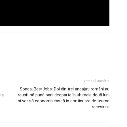
Articolul următor
Sondaj BestJobs: Doi din trei angajați români au
nia
reușit să pună bani deoparte în ultimele două luni
și vor să economisească în continuare de teama
recesiunii