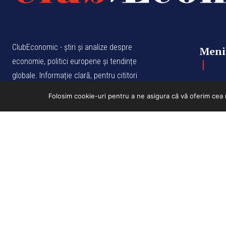
ClubEconomic - știri și analize despre
Meni
economie, politici europene și tendințe
globale. Informație clară, pentru cititori
Actual
informați.
Folosim cookie-uri pentru a ne asigura că vă oferim cea 
ISSN: 3120 - 2403
Editori
ISSN-L: 3120 – 239X
Opinii
Comun
Europ
Print
Video
Proiec