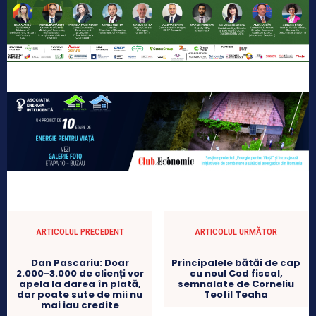
ARTICOLUL PRECEDENT
ARTICOLUL URMĂTOR
Dan Pascariu: Doar
Principalele bătăi de cap
2.000-3.000 de clienți vor
cu noul Cod fiscal,
apela la darea în plată,
semnalate de Corneliu
dar poate sute de mii nu
Teofil Teaha
mai iau credite