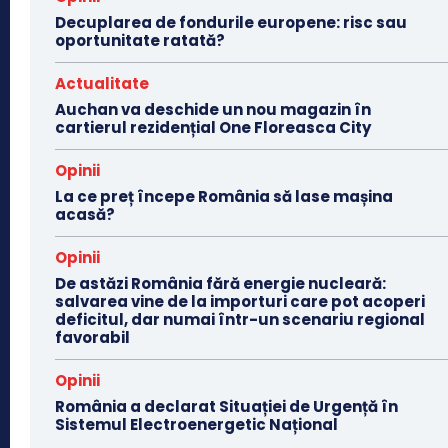
Decuplarea de fondurile europene: risc sau
oportunitate ratată?
Actualitate
Auchan va deschide un nou magazin în
cartierul rezidențial One Floreasca City
Opinii
La ce preț începe România să lase mașina
acasă?
Opinii
De astăzi România fără energie nucleară:
salvarea vine de la importuri care pot acoperi
deficitul, dar numai într-un scenariu regional
favorabil
Opinii
România a declarat Situației de Urgență în
Sistemul Electroenergetic Național