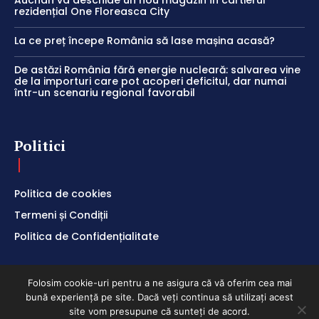
Auchan va deschide un nou magazin în cartierul
rezidențial One Floreasca City
La ce preț începe România să lase mașina acasă?
De astăzi România fără energie nucleară: salvarea vine
de la importuri care pot acoperi deficitul, dar numai
într-un scenariu regional favorabil
Politici
Politica de cookies
Termeni și Condiții
Politica de Confidențialitate
Folosim cookie-uri pentru a ne asigura că vă oferim cea mai
bună experiență pe site. Dacă veți continua să utilizați acest
ClubEconomic @2026
site vom presupune că sunteți de acord.