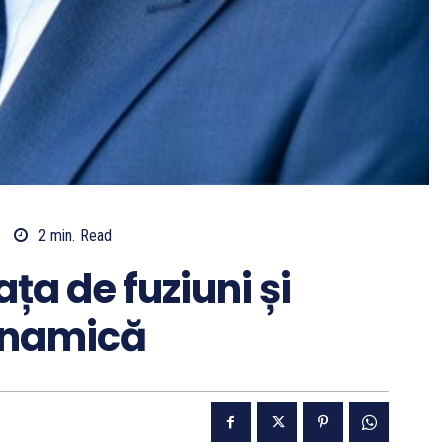
2
min.
Read
ața de fuziuni și
dinamică