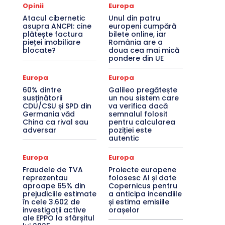
Opinii
Europa
Atacul cibernetic
Unul din patru
asupra ANCPI: cine
europeni cumpără
plătește factura
bilete online, iar
pieței imobiliare
România are a
blocate?
doua cea mai mică
pondere din UE
Europa
Europa
60% dintre
Galileo pregătește
susținătorii
un nou sistem care
CDU/CSU și SPD din
va verifica dacă
Germania văd
semnalul folosit
China ca rival sau
pentru calcularea
adversar
poziției este
autentic
Europa
Europa
Fraudele de TVA
Proiecte europene
reprezentau
folosesc AI și date
aproape 65% din
Copernicus pentru
prejudiciile estimate
a anticipa incendiile
în cele 3.602 de
și estima emisiile
investigații active
orașelor
ale EPPO la sfârșitul