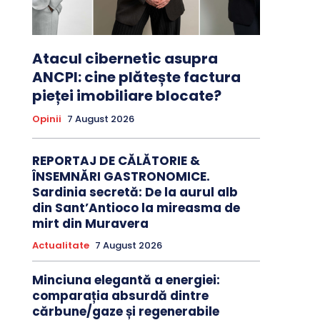
Atacul cibernetic asupra
ANCPI: cine plătește factura
pieței imobiliare blocate?
Opinii
7 August 2026
REPORTAJ DE CĂLĂTORIE &
ÎNSEMNĂRI GASTRONOMICE.
Sardinia secretă: De la aurul alb
din Sant’Antioco la mireasma de
mirt din Muravera
Actualitate
7 August 2026
Minciuna elegantă a energiei:
comparația absurdă dintre
cărbune/gaze și regenerabile