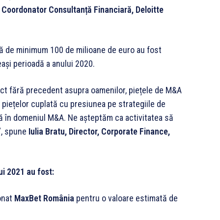
Coordonator Consultanță Financiară, Deloitte
ată de minimum 100 de milioane de euro au fost
eași perioadă a anului 2020.
ct fără precedent asupra oamenilor, piețele de M&A
a piețelor cuplată cu presiunea pe strategiile de
ică în domeniul M&A. Ne așteptăm ca activitatea să
e”, spune
Iulia Bratu, Director, Corporate Finance,
ui 2021 au fost:
onat
MaxBet România
pentru o valoare estimată de