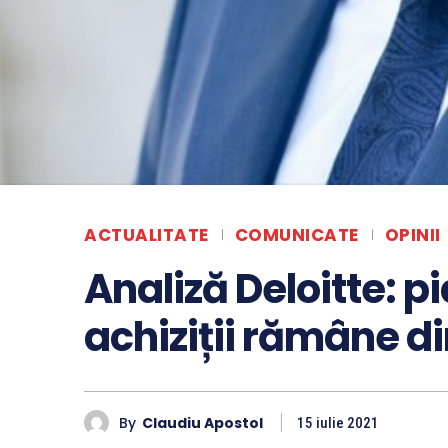
ACTUALITATE
COMUNICATE
OPINII
Analiză Deloitte: pi
achiziții rămâne 
By
Claudiu Apostol
15 iulie 2021