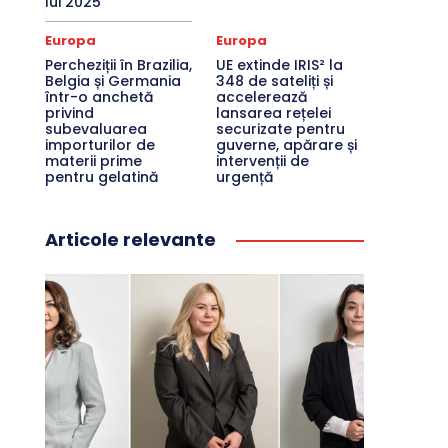
lui 2025
Europa
Europa
Percheziții în Brazilia,
UE extinde IRIS² la
Belgia și Germania
348 de sateliți și
într-o anchetă
accelerează
privind
lansarea rețelei
subevaluarea
securizate pentru
importurilor de
guverne, apărare și
materii prime
intervenții de
pentru gelatină
urgență
Articole relevante