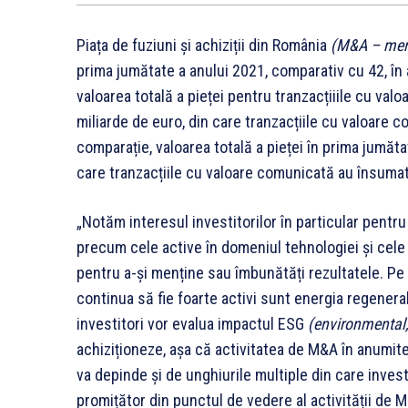
Piața de fuziuni și achiziții din România
(M&A – merg
prima jumătate a anului 2021, comparativ cu 42, în
valoarea totală a pieței pentru tranzacțiiile cu va
miliarde de euro, din care tranzacțiile cu valoare 
comparație, valoarea totală a pieței în prima jumăta
care tranzacțiile cu valoare comunicată au însuma
„Notăm interesul investitorilor în particular pentr
precum cele active în domeniul tehnologiei și cele 
pentru a-și menține sau îmbunătăți rezultatele. Pe 
continua să fie foarte activi sunt energia regenerab
investitori vor evalua impactul ESG
(environmental,
achiziționeze, așa că activitatea de M&A în anumite
va depinde și de unghiurile multiple din care invest
promițător din punctul de vedere al activității de