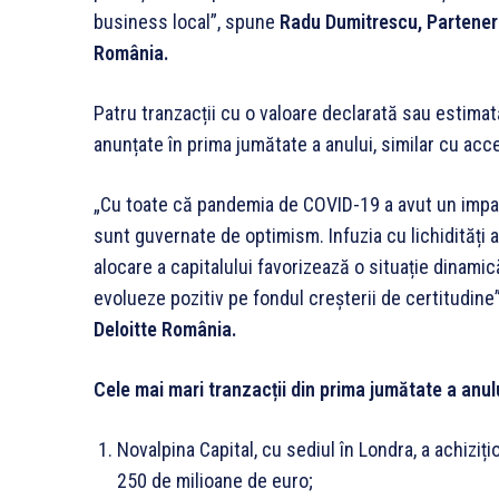
business local”, spune
Radu Dumitrescu, Partener 
România.
Patru tranzacții cu o valoare declarată sau estim
anunțate în prima jumătate a anului, similar cu acc
„Cu toate că pandemia de COVID-19 a avut un impa
sunt guvernate de optimism. Infuzia cu lichidități 
alocare a capitalului favorizează o situație dinam
evolueze pozitiv pe fondul creșterii de certitudin
Deloitte România.
Cele mai mari tranzacții din prima jumătate a anul
Novalpina Capital, cu sediul în Londra, a achiziți
250 de milioane de euro;