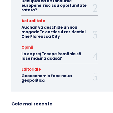
Decuplarea de fondurile
europene: risc sau oportunitate
ratată?
Actualitate
Auchan va deschide un nou
magazin în cartierul rezidențial
One Floreasca City
Opinii
La ce preț începe România să
lase mașina acasă?
Editoriale
Geoeconomia face noua
geopolitică
Cele mai recente