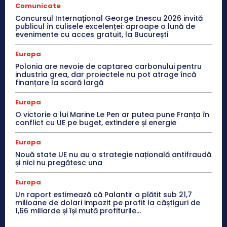
Comunicate
Concursul Internațional George Enescu 2026 invită
publicul în culisele excelenței: aproape o lună de
evenimente cu acces gratuit, la București
Europa
Polonia are nevoie de captarea carbonului pentru
industria grea, dar proiectele nu pot atrage încă
finanțare la scară largă
Europa
O victorie a lui Marine Le Pen ar putea pune Franța în
conflict cu UE pe buget, extindere și energie
Europa
Nouă state UE nu au o strategie națională antifraudă
și nici nu pregătesc una
Europa
Un raport estimează că Palantir a plătit sub 21,7
milioane de dolari impozit pe profit la câștiguri de
1,66 miliarde și își mută profiturile...