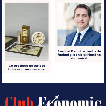
Analiză Deloitte: piața de
fuziuni și achiziții rămâne
dinamică
Ce produse naturiste
folosesc românii vara