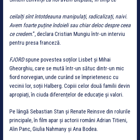
ceilalți sînt întotdeauna manipulați, radicalizați, naivi.
Avem foarte puține îndoieli sau chiar deloc despre ceea
ce credem
.”, declara Cristian Mungiu într-un interviu
pentru presa franceză.
FJORD
spune povestea soților Lisbet și Mihai
Gheorghiu, care se mută într-un sătuc dintr-un mic
fiord norvegian, unde curând se împrietenesc cu
vecinii lor, soții Halberg. Copiii celor două familii devin
apropiați, în ciuda diferențelor de educație și valori.
Pe lângă Sebastian Stan și Renate Reinsve din rolurile
principale, în film apar și actorii români Adrian Titieni,
Alin Panc, Giulia Nahmany și Ana Bodea.