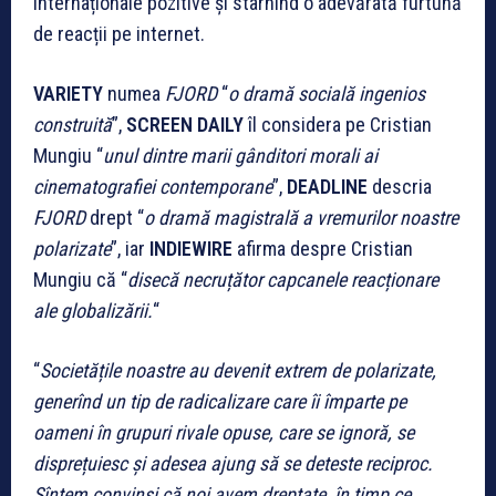
internaționale pozitive și stârnind o adevărată furtună
de reacții pe internet.
VARIETY
numea
FJORD
“
o dramă socială ingenios
construită
”,
SCREEN DAILY
îl considera pe Cristian
Mungiu “
unul dintre marii gânditori morali ai
cinematografiei contemporane
”,
DEADLINE
descria
FJORD
drept
“
o dramă magistrală a vremurilor noastre
polarizate
”, iar
INDIEWIRE
afirma despre Cristian
Mungiu că “
disecă necruțător capcanele reacționare
ale globalizării.
“
“
Societățile noastre au devenit extrem de polarizate,
generînd un tip de radicalizare care îi împarte pe
oameni în grupuri rivale opuse, care se ignoră, se
disprețuiesc și adesea ajung să se deteste reciproc.
Sîntem convinși că noi avem dreptate, în timp ce