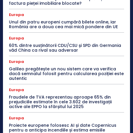
factura pieței imobiliare blocate?
Europa
Unul din patru europeni cumpără bilete online, iar
România are a doua cea mai mică pondere din UE
Europa
60% dintre susținătorii CDU/CSU și SPD din Germania
văd China ca rival sau adversar
Europa
Galileo pregătește un nou sistem care va verifica
dacă semnalul folosit pentru calcularea poziției este
autentic
Europa
Fraudele de TVA reprezentau aproape 65% din
prejudiciile estimate în cele 3.602 de investigații
active ale EPPO la sfârșitul lui 2025
Europa
Proiecte europene folosesc AI și date Copernicus
pentru a anticipa incendiile și estima emisiile