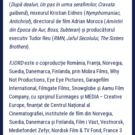
(
După dealuri
,
Un pas în urma serafimilor
,
Cravata
galbenă
), mixeurul Kristian Eidnes (
Nymphomaniac
,
Antichrist
), directorul de film Adrian Moroca (
Amintiri
din Epoca de Aur
,
Boss
,
Subteran
) și producătorul
executiv Tudor Reu (
RMN
,
Jaful Secolului
,
The Sisters
Brothers
).
FJORD
este o coproducție România, Franța, Norvegia,
Suedia, Danemarca, Finlanda, prin Mobra Films, Why
Not Productions, Eye Eye Pictures, Garagefilm
International, Filmgate Films, Snowglobe și Aamu Film
Company, cu sprijinul Eurimages și MEDIA – Creative
Europe, finanțat de Centrul Național al
Cinematografiei, institutele de film din Norvegia,
Suedia, Danemarca și Finlanda, Film i Väst, Vestnorsk,
Mediefondet Zefyr, Nordisk Film & TV Fond, France 3