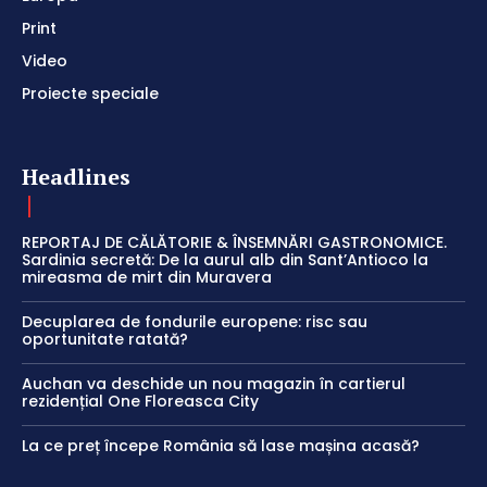
Print
Video
Proiecte speciale
Headlines
REPORTAJ DE CĂLĂTORIE & ÎNSEMNĂRI GASTRONOMICE.
Sardinia secretă: De la aurul alb din Sant’Antioco la
mireasma de mirt din Muravera
Decuplarea de fondurile europene: risc sau
oportunitate ratată?
Auchan va deschide un nou magazin în cartierul
rezidențial One Floreasca City
La ce preț începe România să lase mașina acasă?