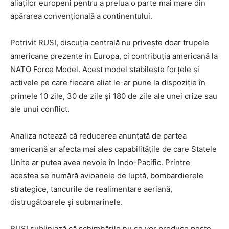
aliaților europeni pentru a prelua o parte mai mare din
apărarea convențională a continentului.
Potrivit RUSI, discuția centrală nu privește doar trupele
americane prezente în Europa, ci contribuția americană la
NATO Force Model. Acest model stabilește forțele și
activele pe care fiecare aliat le-ar pune la dispoziție în
primele 10 zile, 30 de zile și 180 de zile ale unei crize sau
ale unui conflict.
Analiza notează că reducerea anunțată de partea
americană ar afecta mai ales capabilitățile de care Statele
Unite ar putea avea nevoie în Indo-Pacific. Printre
acestea se numără avioanele de luptă, bombardierele
strategice, tancurile de realimentare aeriană,
distrugătoarele și submarinele.
RUSI subliniază că schimbările nu se vor produce peste