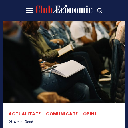
ACTUALITATE
COMUNICATE
OPINII
4
min.
Read