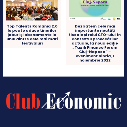
Top Talents Romania 2.0
Dezbatem cele mai
le poate aduce tinerilor
importante noutăți
joburi și abonamente la
fiscale și rolul CFO-ului în
unul dintre cele mai mari
contextul provocărilor
festivaluri
actuale, la noua ediție
„Tax & Finance Forum
Cluj-Napoca” –
eveniment hibrid, 1
noiembrie 2022