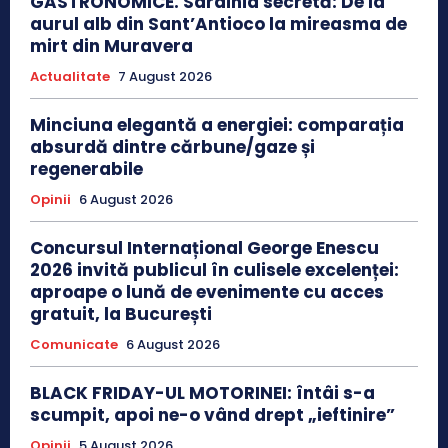
GASTRONOMICE. Sardinia secretă: De la
aurul alb din Sant’Antioco la mireasma de
mirt din Muravera
Actualitate
7 August 2026
Minciuna elegantă a energiei: comparația
absurdă dintre cărbune/gaze și
regenerabile
Opinii
6 August 2026
Concursul Internațional George Enescu
2026 invită publicul în culisele excelenței:
aproape o lună de evenimente cu acces
gratuit, la București
Comunicate
6 August 2026
BLACK FRIDAY-UL MOTORINEI: întâi s-a
scumpit, apoi ne-o vând drept „ieftinire”
Opinii
5 August 2026