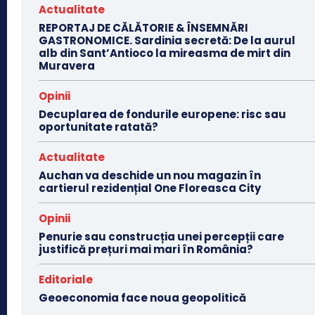
Actualitate
REPORTAJ DE CĂLĂTORIE & ÎNSEMNĂRI
GASTRONOMICE. Sardinia secretă: De la aurul
alb din Sant’Antioco la mireasma de mirt din
Muravera
Opinii
Decuplarea de fondurile europene: risc sau
oportunitate ratată?
Actualitate
Auchan va deschide un nou magazin în
cartierul rezidențial One Floreasca City
Opinii
Penurie sau construcția unei percepții care
justifică prețuri mai mari în România?
Editoriale
Geoeconomia face noua geopolitică