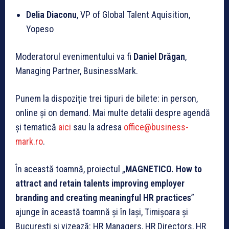
Delia Diaconu
, VP of Global Talent Aquisition,
Yopeso
Moderatorul evenimentului va fi
Daniel Drăgan
,
Managing Partner, BusinessMark.
Punem la dispoziție trei tipuri de bilete: in person,
online și on demand. Mai multe detalii despre agendă
și tematică
aici
sau la adresa
office@business-
mark.ro
.
În această toamnă, proiectul „
MAGNETICO. How to
attract and retain talents improving employer
branding and creating meaningful HR practices
”
ajunge în această toamnă și în Iași, Timișoara și
București și vizează: HR Managers, HR Directors, HR