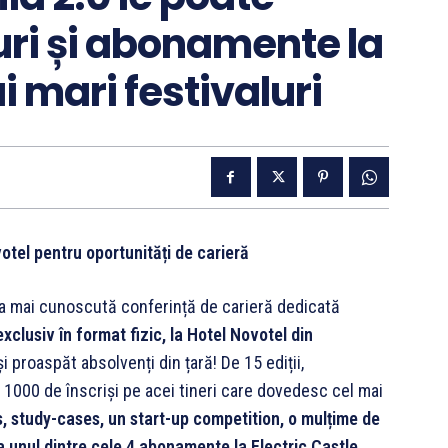
uri și abonamente la
i mari festivaluri
votel pentru oportunități de carieră
a mai cunoscută conferință de carieră dedicată
exclusiv în format fizic, la Hotel Novotel din
i proaspăt absolvenți din țară! De 15 ediții,
 1000 de înscriși pe acei tineri care dovedesc cel mai
, study-cases, un start-up competition, o mulțime de
ga unul dintre cele 4 abonamente la Electric Castle