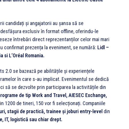
rii candidați și angajatorii au șansa să se
 desfășura exclusiv în format offline, oferindu-le
reseze întrebări direct reprezentanților celor mai mari
au confirmat prezența la eveniment, se numără:
Lidl –
ia si
L’Oréal Romania.
ents 2.0 se bazează pe abilitățile și experiențele
gramelor în care s-au implicat. Evenimentul se dedică
ci să se dezvolte prin participarea la activitățile din
 programe de tip Work and Travel, AIESEC Exchange,
in 1200 de tineri, 150 vor fi selecționați. Companiile
ri, stagii de practică, trainee și joburi entry-level
din
 IT, logistică sau chiar drept.