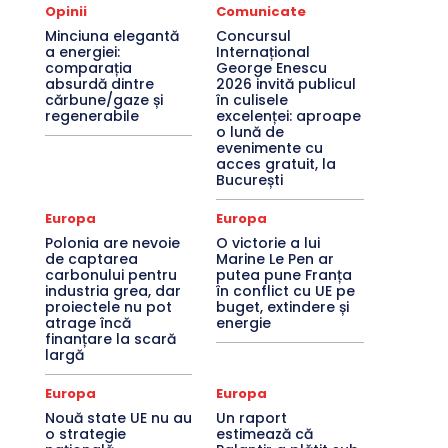
Opinii
Comunicate
Minciuna elegantă
Concursul
a energiei:
Internațional
comparația
George Enescu
absurdă dintre
2026 invită publicul
cărbune/gaze și
în culisele
regenerabile
excelenței: aproape
o lună de
evenimente cu
acces gratuit, la
București
Europa
Europa
Polonia are nevoie
O victorie a lui
de captarea
Marine Le Pen ar
carbonului pentru
putea pune Franța
industria grea, dar
în conflict cu UE pe
proiectele nu pot
buget, extindere și
atrage încă
energie
finanțare la scară
largă
Europa
Europa
Nouă state UE nu au
Un raport
o strategie
estimează că