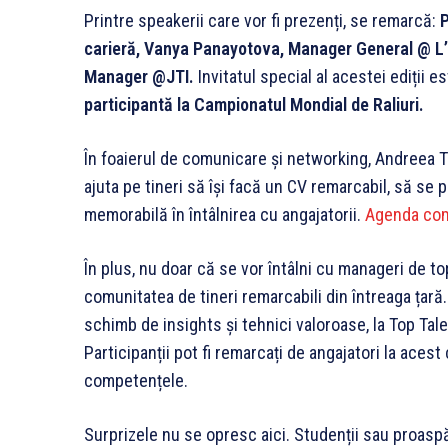
Printre speakerii care vor fi prezenți, se remarcă:
P
carieră, Vanya Panayotova, Manager General @ L’O
Manager @JTI.
Invitatul special al acestei ediții e
participantă la Campionatul Mondial de Raliuri.
În foaierul de comunicare și networking, Andreea Tud
ajuta pe tineri să își facă un CV remarcabil, să se
memorabilă în întâlnirea cu angajatorii.
Agenda comp
În plus, nu doar că se vor întâlni cu manageri de top
comunitatea de tineri remarcabili din întreaga țară.
schimb de insights și tehnici valoroase, la Top Tal
Participanții pot fi remarcați de angajatori la acest 
competențele.
Surprizele nu se opresc aici. Studenții sau proaspăt