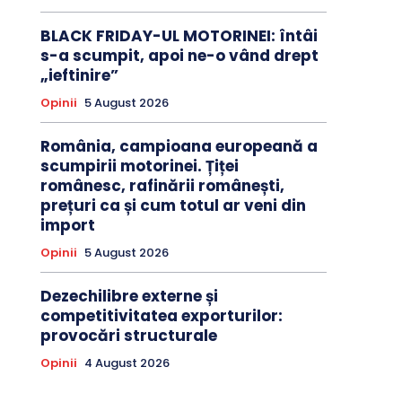
BLACK FRIDAY-UL MOTORINEI: întâi
s-a scumpit, apoi ne-o vând drept
„ieftinire”
Opinii
5 August 2026
România, campioana europeană a
scumpirii motorinei. Țiței
românesc, rafinării românești,
prețuri ca și cum totul ar veni din
import
Opinii
5 August 2026
Dezechilibre externe și
competitivitatea exporturilor:
provocări structurale
Opinii
4 August 2026