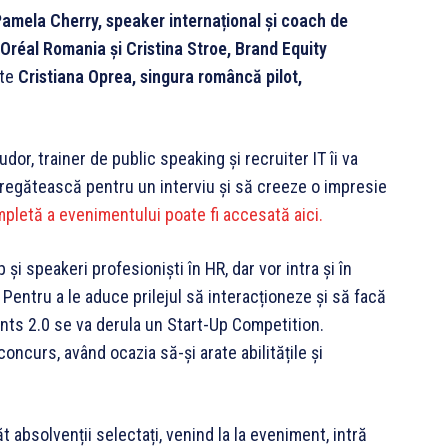
amela Cherry, speaker internațional și coach de
réal Romania și Cristina Stroe, Brand Equity
ste
Cristiana Oprea, singura româncă pilot,
or, trainer de public speaking și recruiter IT îi va
 pregătească pentru un interviu și să creeze o impresie
letă a evenimentului poate fi accesată aici.
 și speakeri profesioniști în HR, dar vor intra și în
 Pentru a le aduce prilejul să interacționeze și să facă
ents 2.0 se va derula un Start-Up Competition.
concurs, având ocazia să-și arate abilitățile și
 absolvenții selectați, venind la la eveniment, intră