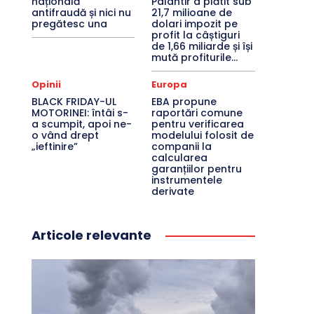
națională
Palantir a plătit sub
antifraudă și nici nu
21,7 milioane de
pregătesc una
dolari impozit pe
profit la câștiguri
de 1,66 miliarde și își
mută profiturile...
Opinii
Europa
BLACK FRIDAY-UL
EBA propune
MOTORINEI: întâi s-
raportări comune
a scumpit, apoi ne-
pentru verificarea
o vând drept
modelului folosit de
„ieftinire”
companii la
calcularea
garanțiilor pentru
instrumentele
derivate
Articole relevante