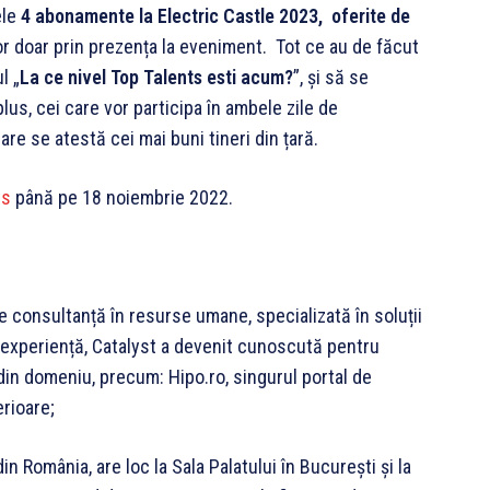
ele
4 abonamente la Electric Castle 2023, oferite de
lor doar prin prezența la eveniment. Tot ce au de făcut
l „
La ce nivel Top Talents esti acum?
”, și să se
plus, cei care vor participa în ambele zile de
care se atestă cei mai buni tineri din țară.
ts
până pe 18 noiembrie 2022.
consultanță în resurse umane, specializată în soluții
e experiență, Catalyst a devenit cunoscută pentru
din domeniu, precum: Hipo.ro, singurul portal de
erioare;
n România, are loc la Sala Palatului în București și la