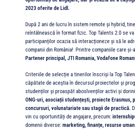
2023 oferite de Lidl.
După 2 ani de lucru în sistem remote și hybrid, tine
reîntâlnească în format fizic. Top Talents 2.0 se va
participanților ocazia să interacționeze și să le ad
companii din România! Printre companiile care și-
Partener principal, JTI Romania, Vodafone Roman
Criteriile de selecție a tinerilor înscriși la Top Tal
căpătate de aceștia în decursul proiectelor și pro
studenților și proaspăt aboslvenților activi și dorini
ONG-uri, asociații studențești, proiecte Erasmus,
concursuri, volunatariate sau stagii de practică.
D
vin cu oportunități de angajare, precum:
internshipu
domenii diverse:
marketing, finanțe, resurse umane,