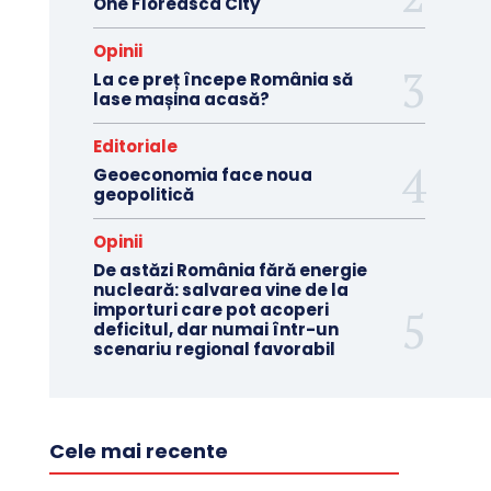
One Floreasca City
Opinii
La ce preț începe România să
lase mașina acasă?
Editoriale
Geoeconomia face noua
geopolitică
Opinii
De astăzi România fără energie
nucleară: salvarea vine de la
importuri care pot acoperi
deficitul, dar numai într-un
scenariu regional favorabil
Cele mai recente