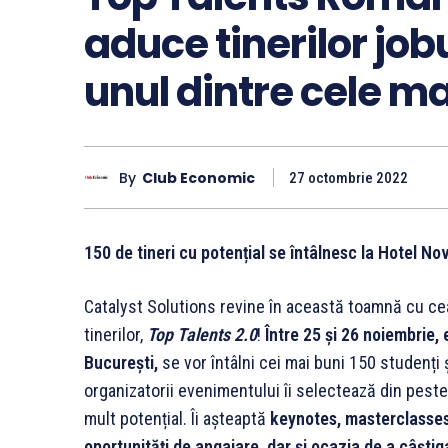
aduce tinerilor job
unul dintre cele ma
By
Club Economic
27 octombrie 2022
150 de tineri cu potențial se întâlnesc la Hotel No
Catalyst Solutions revine în această toamnă cu ce
tinerilor,
Top Talents 2.0
!
Între 25 și 26 noiembrie, 
București,
se vor întâlni cei mai buni 150 studenți ș
organizatorii evenimentului îi selectează din peste
mult potențial. Îi așteaptă
keynotes, masterclasses
oportunități de angajare, dar și ocazia de a câști