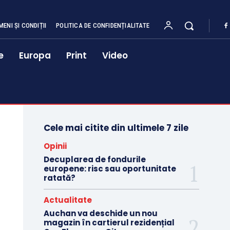
MENI ȘI CONDIȚII
POLITICA DE CONFIDENȚIALITATE
e
Europa
Print
Video
Cele mai citite din ultimele 7 zile
Opinii
Decuplarea de fondurile
europene: risc sau oportunitate
ratată?
Actualitate
Auchan va deschide un nou
magazin în cartierul rezidențial