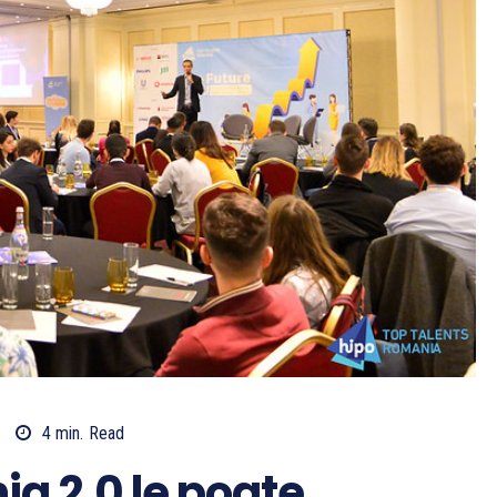
4
min.
Read
a 2.0 le poate