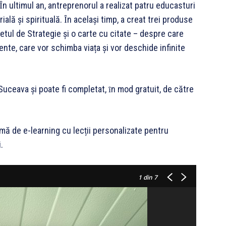
Ȋn ultimul an, antreprenorul a realizat patru educasturi
lă și spirituală. Ȋn același timp, a creat trei produse
etul de Strategie și o carte cu citate – despre care
nte, care vor schimba viața și vor deschide infinite
 Suceava și poate fi completat, ȋn mod gratuit, de către
ă de e-learning cu lecții personalizate pentru
.
1
din 7