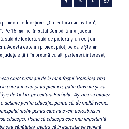
oiectul educațional ,,Cu lectura dai lovitura”, la
”. Pe 15 martie, ȋn satul Cumpărătura, județul
ă, sală de lectură, sală de pictură și un colț cu
5m. Acesta este un proiect pilot, pe care Ștefan
județele țării împreună cu alți parteneri, interesați
ines
c exact patru ani de la manifestul ”România vrea
p în care am avut patru premieri, patru Guverne și s-a
 fâșie de 16 km, pe centura Bacăul
ui. Aș vrea să onorez
o acțiune pentru educație, pentru că, de multă vreme,
rincipalul motiv pentru care nu avem autostrăzi în
psa educației. Poate că educația este mai importantă
ția sau sănătatea, pentru că în educație se sprijină