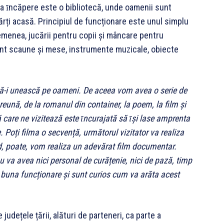
ma ȋncăpere este o bibliotecă, unde oamenii sunt
ărți acasă. Principiul de funcționare este unul simplu
asemenea, jucării pentru copii și mâncare pentru
unt scaune și mese, instrumente muzicale, obiecte
i să-i unească pe oameni. De aceea vom avea o serie de
preună, de la romanul din container, la poem, la film și
ă care ne vizitează este ȋncurajată să ȋși lase amprenta
. Poți filma o secvență, următorul vizitator va realiza
nd, poate, vom realiza un adevărat film documentar.
u va avea nici personal de curățenie, nici de pază, timp
e buna funcționare și sunt curios cum va arăta acest
 județele țării, alături de parteneri, ca parte a