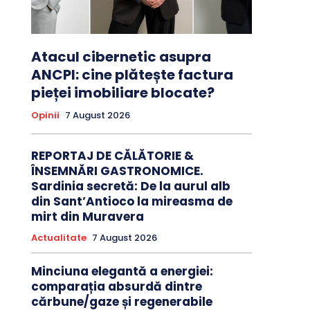
Atacul cibernetic asupra
ANCPI: cine plătește factura
pieței imobiliare blocate?
Opinii
7 August 2026
REPORTAJ DE CĂLĂTORIE &
ÎNSEMNĂRI GASTRONOMICE.
Sardinia secretă: De la aurul alb
din Sant’Antioco la mireasma de
mirt din Muravera
Actualitate
7 August 2026
Minciuna elegantă a energiei:
comparația absurdă dintre
cărbune/gaze și regenerabile