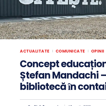
ACTUALITATE
COMUNICATE
OPINII
Concept educaționa
Ștefan Mandachi – 
bibliotecă ȋn conta