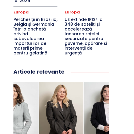
lui 2025
Europa
Europa
Percheziții în Brazilia,
UE extinde IRIS² la
Belgia și Germania
348 de sateliți și
într-o anchetă
accelerează
privind
lansarea rețelei
subevaluarea
securizate pentru
importurilor de
guverne, apărare și
materii prime
intervenții de
pentru gelatină
urgență
Articole relevante