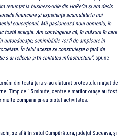
 Am renunțat la business-urile din HoReCa și am decis
sursele financiare și experiența acumulate ȋn noi
meniul educațional. Mă pasionează noul domeniu, în
sc toată energia. Am convingerea că, în măsura în care
n autoeducație, schimbările vor fi de amploare în
ocietate. În felul acesta se construiește o țară de
 s-ar reflecta și ȋn calitatea infrastructurii”,
spune
omâni din toată țara s-au alăturat protestului inițiat de
rne. Timp de 15 minute, centrele marilor orașe au fost
r multe companii și-au sistat activitatea.
achi, se află ȋn satul Cumpărătura, județul Suceava, și