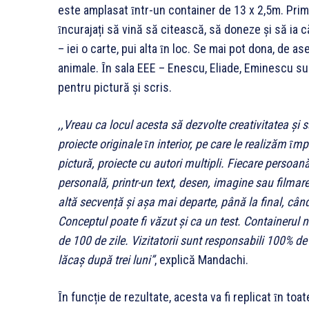
este amplasat ȋntr-un container de 13 x 2,5m. Pri
ȋncurajați să vină să citească, să doneze și să ia c
– iei o carte, pui alta ȋn loc. Se mai pot dona, de 
animale. Ȋn sala EEE – Enescu, Eliade, Eminescu s
pentru pictură și scris.
,,Vreau ca locul acesta să dezvolte creativitatea ș
proiecte originale ȋn interior, pe care le realizăm ȋm
pictură, proiecte cu autori multipli. Fiecare persoan
personală, printr-un text, desen, imagine sau filmare
altă secvență și așa mai departe, până la final, câ
Conceptul poate fi văzut și ca un test. Containerul n
de 100 de zile. Vizitatorii sunt responsabili 100% d
lăcaș după trei luni”
, explică Mandachi.
Ȋn funcție de rezultate, acesta va fi replicat ȋn toate