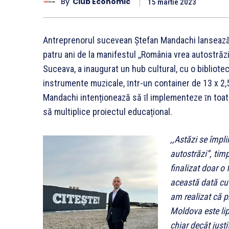
By
Club Economic
15 martie 2023
Antreprenorul sucevean Ștefan Mandachi lansează pr
patru ani de la manifestul ,,România vrea autostrăzi
Suceava, a inaugurat un hub cultural, cu o bibliotec
instrumente muzicale, ȋntr-un container de 13 x 2,
Mandachi intenționează să ȋl implementeze ȋn toate 
să multiplice proiectul educațional.
,,Astăzi se împl
autostrăzi”, tim
finalizat doar o
această dată cu 
am realizat că p
Moldova este li
chiar decât justi