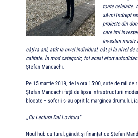
toate celelalte.
să-mi ȋndrept re
proiecte din do
care îmi investe
investim masiv î
câțiva ani, atât la nivel individual, cât și la nivel
de s
calitate. În mod categoric, tot acest efort autodidactic
Ștefan Mandachi.
Pe 15 martie 2019, de la ora 15:00, sute de mii de r
Ștefan Mandachi față de lipsa infrastructurii mode
blocate – șoferii s-au oprit la marginea drumului, ia
,,Cu Lectura Dai Lovitura”
Noul hub cultural, gândit și finanțat de Ștefan Mand