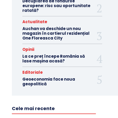
Decuplarea de fondurile
europene: risc sau oportunitate
ratată?
Actualitate
Auchan va deschide un nou
magazin în cartierul rezidențial
One Floreasca City
Opinii
La ce preț începe România să
lase mașina acasă?
Editoriale
Geoeconomia face noua
geopolitică
Cele mai recente