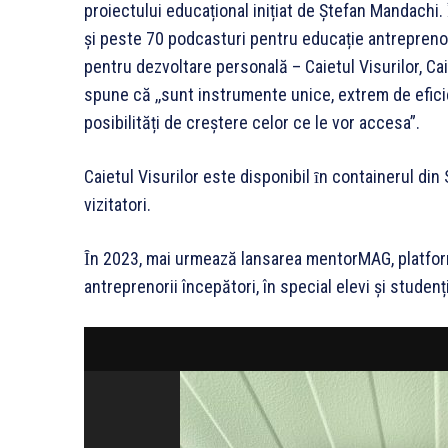
proiectului educațional inițiat de Ștefan Mandachi. 
și peste 70 podcasturi pentru educație antreprenoria
pentru dezvoltare personală – Caietul Visurilor, Cai
spune că ,,sunt instrumente unice, extrem de eficie
posibilități de creștere celor ce le vor accesa”.
Caietul Visurilor este disponibil ȋn containerul din
vizitatori.
Ȋn 2023, mai urmează lansarea mentorMAG, platform
antreprenorii începători, în special elevi și studenți