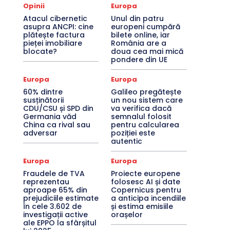
Opinii
Europa
Atacul cibernetic
Unul din patru
asupra ANCPI: cine
europeni cumpără
plătește factura
bilete online, iar
pieței imobiliare
România are a
blocate?
doua cea mai mică
pondere din UE
Europa
Europa
60% dintre
Galileo pregătește
susținătorii
un nou sistem care
CDU/CSU și SPD din
va verifica dacă
Germania văd
semnalul folosit
China ca rival sau
pentru calcularea
adversar
poziției este
autentic
Europa
Europa
Fraudele de TVA
Proiecte europene
reprezentau
folosesc AI și date
aproape 65% din
Copernicus pentru
prejudiciile estimate
a anticipa incendiile
în cele 3.602 de
și estima emisiile
investigații active
orașelor
ale EPPO la sfârșitul