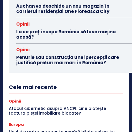
Auchan va deschide un nou magazin în
cartierul rezidențial One Floreasca City
Opinii
La ce preț începe România să lase mașina
acasă?
Opinii
Penurie sau construcția unei percepții care
justifică prețuri mai mari în România?
Cele mai recente
Opinii
Atacul cibernetic asupra ANCPI: cine plătește
factura pieței imobiliare blocate?
Europa
Unul din patru europeni cumpără bilete online, iar