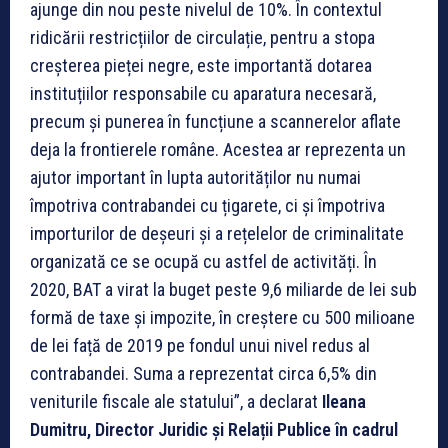
ajunge din nou peste nivelul de 10%. În contextul
ridicării restricțiilor de circulație, pentru a stopa
creșterea pieței negre, este importantă dotarea
instituțiilor responsabile cu aparatura necesară,
precum și punerea în funcțiune a scannerelor aflate
deja la frontierele române. Acestea ar reprezenta un
ajutor important în lupta autorităților nu numai
împotriva contrabandei cu țigarete, ci și împotriva
importurilor de deșeuri și a rețelelor de criminalitate
organizată ce se ocupă cu astfel de activități. În
2020, BAT a virat la buget peste 9,6 miliarde de lei sub
formă de taxe și impozite, în creștere cu 500 milioane
de lei față de 2019 pe fondul unui nivel redus al
contrabandei. Suma a reprezentat circa 6,5% din
veniturile fiscale ale statului”, a declarat
Ileana
Dumitru, Director Juridic și Relații Publice în cadrul