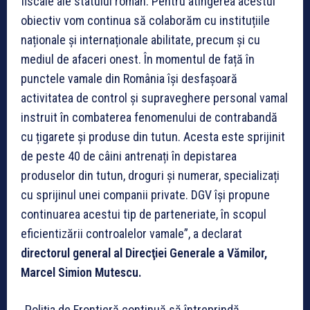
fiscale ale statului român. Pentru atingerea acestui
obiectiv vom continua să colaborăm cu instituțiile
naționale și internaționale abilitate, precum și cu
mediul de afaceri onest. În momentul de față în
punctele vamale din România își desfașoară
activitatea de control și supraveghere personal vamal
instruit în combaterea fenomenului de contrabandă
cu țigarete și produse din tutun. Acesta este sprijinit
de peste 40 de câini antrenați în depistarea
produselor din tutun, droguri și numerar, specializați
cu sprijinul unei companii private. DGV își propune
continuarea acestui tip de parteneriate, în scopul
eficientizării controalelor vamale”, a declarat
directorul general al Direcţiei Generale a Vămilor,
Marcel Simion Mutescu.
„Poliția de Frontieră continuă să întreprindă,