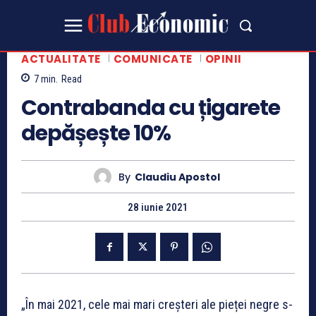
ACTUALITATE
COMUNICATE
OPINII
7
min.
Read
Contrabanda cu țigarete
depășește 10%
By
Claudiu Apostol
28 iunie 2021
„În mai 2021, cele mai mari creșteri ale pieței negre s-