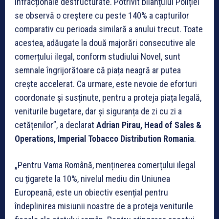
infracționale destructurate. Potrivit bilanțului Poliției
se observă o creștere cu peste 140% a capturilor
comparativ cu perioada similară a anului trecut. Toate
acestea, adăugate la două majorări consecutive ale
comerțului ilegal, conform studiului Novel, sunt
semnale îngrijorătoare că piața neagră ar putea
crește accelerat. Ca urmare, este nevoie de eforturi
coordonate și susținute, pentru a proteja piața legală,
veniturile bugetare, dar și siguranța de zi cu zi a
cetățenilor”, a declarat
A
drian Pirau, Head of Sales &
Operations, Imperial Tobacco Distribution Romania
.
„Pentru Vama Română, menținerea comerțului ilegal
cu țigarete la 10%, nivelul mediu din Uniunea
Europeană, este un obiectiv esențial pentru
îndeplinirea misiunii noastre de a proteja veniturile