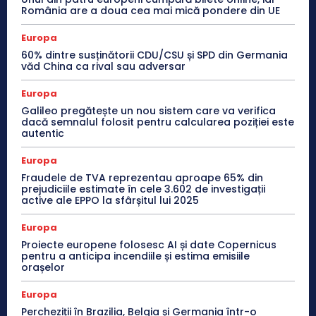
România are a doua cea mai mică pondere din UE
Europa
60% dintre susținătorii CDU/CSU și SPD din Germania
văd China ca rival sau adversar
Europa
Galileo pregătește un nou sistem care va verifica
dacă semnalul folosit pentru calcularea poziției este
autentic
Europa
Fraudele de TVA reprezentau aproape 65% din
prejudiciile estimate în cele 3.602 de investigații
active ale EPPO la sfârșitul lui 2025
Europa
Proiecte europene folosesc AI și date Copernicus
pentru a anticipa incendiile și estima emisiile
orașelor
Europa
Percheziții în Brazilia, Belgia și Germania într-o