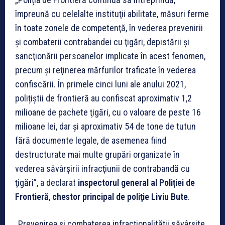
împreună cu celelalte instituţii abilitate, măsuri ferme
în toate zonele de competenţă, în vederea prevenirii
şi combaterii contrabandei cu ţigări, depistării şi
sancţionării persoanelor implicate în acest fenomen,
precum şi reţinerea mărfurilor traficate în vederea
confiscării. În primele cinci luni ale anului 2021,
polițiștii de frontieră au confiscat aproximativ 1,2
milioane de pachete ţigări, cu o valoare de peste 16
milioane lei, dar şi aproximativ 54 de tone de tutun
fără documente legale, de asemenea fiind
destructurate mai multe grupări organizate în
vederea săvârşirii infracţiunii de contrabandă cu
ţigări”, a declarat
inspectorul general al Poliției de
Frontieră
,
chestor principal de poliţie Liviu Bute
.
„Prevenirea și combaterea infracționalității săvârșite