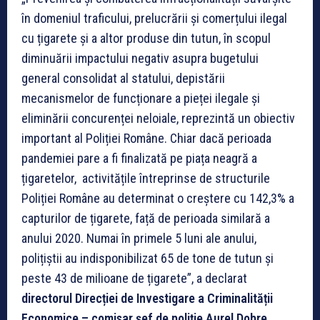
în domeniul traficului, prelucrării și comerțului ilegal
cu țigarete și a altor produse din tutun, în scopul
diminuării impactului negativ asupra bugetului
general consolidat al statului, depistării
mecanismelor de funcționare a pieței ilegale și
eliminării concurenței neloiale, reprezintă un obiectiv
important al Poliției Române. Chiar dacă perioada
pandemiei pare a fi finalizată pe piața neagră a
țigaretelor, activitățile întreprinse de structurile
Poliției Române au determinat o creștere cu 142,3% a
capturilor de țigarete, față de perioada similară a
anului 2020. Numai în primele 5 luni ale anului,
polițiștii au indisponibilizat 65 de tone de tutun și
peste 43 de milioane de țigarete”, a declarat
directorul Direcției de Investigare a Criminalității
Economice – comisar șef de poliție Aurel Dobre.