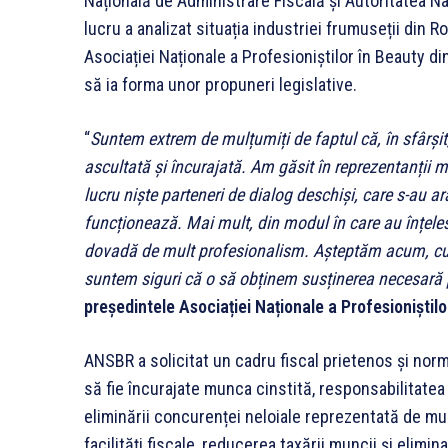
Națională de Administrare Fiscală și Autoritatea N
lucru a analizat situația industriei frumuseții din 
Asociației Naționale a Profesioniștilor în Beauty d
să ia forma unor propuneri legislative.
“
Suntem extrem de mulțumiți de faptul că, în sfârșit,
ascultată și încurajată. Am găsit în reprezentanții min
lucru niște parteneri de dialog deschiși, care s-au a
funcționează. Mai mult, din modul în care au înțeles
dovadă de mult profesionalism. Așteptăm acum, cu mu
suntem siguri că o să obținem susținerea necesară 
președintele
Asociației Naționale a Profesioniștil
ANSBR a solicitat un cadru fiscal prietenos și norm
să fie încurajate munca cinstită, responsabilitate
eliminării concurenței neloiale reprezentată de mun
facilități fiscale, reducerea taxării muncii și elim