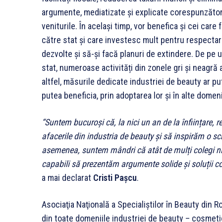
argumente, mediatizate și explicate corespunzător,
veniturile. În același timp, vor benefica și cei care 
către stat și care investesc mult pentru respectare
dezvolte și să-și facă planuri de extindere. De pe
stat, numeroase activități din zonele gri și neagră
altfel, măsurile dedicate industriei de beauty ar p
putea beneficia, prin adoptarea lor și în alte dom
“
Suntem bucuroși că, la nici un an de la înființare,
afacerile din industria de beauty și să inspirăm o s
asemenea, suntem mândri că atât de mulți colegi ni s
capabili să prezentăm argumente solide și soluții c
a mai declarat
Cristi Pașcu
.
Asociaţia Naţională a Specialiştilor în Beauty din Ro
din toate domeniile industriei de beauty – cosmetic