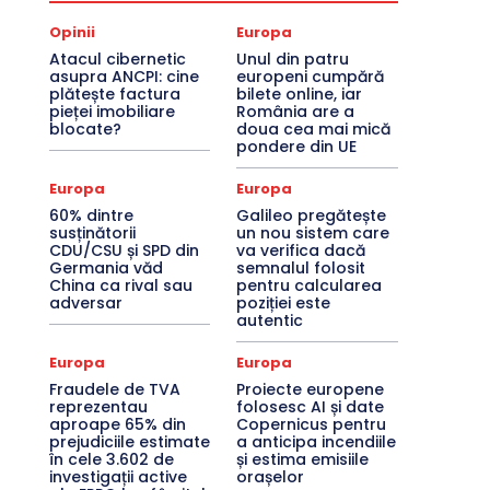
Opinii
Europa
Atacul cibernetic
Unul din patru
asupra ANCPI: cine
europeni cumpără
plătește factura
bilete online, iar
pieței imobiliare
România are a
blocate?
doua cea mai mică
pondere din UE
Europa
Europa
60% dintre
Galileo pregătește
susținătorii
un nou sistem care
CDU/CSU și SPD din
va verifica dacă
Germania văd
semnalul folosit
China ca rival sau
pentru calcularea
adversar
poziției este
autentic
Europa
Europa
Fraudele de TVA
Proiecte europene
reprezentau
folosesc AI și date
aproape 65% din
Copernicus pentru
prejudiciile estimate
a anticipa incendiile
în cele 3.602 de
și estima emisiile
investigații active
orașelor