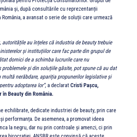
ațională pentru Protecția Consumatorilor. Grupul de
România și, după consultările cu reprezentanții
in România, a avansat o serie de soluții care urmează
 autoritățile au înțeles că industria de beauty trebuie
isterelor și instituțiilor care fac parte din grupul de
rătat dornici de a schimba lucrurile care nu
 problemele și din soluțiile găsite, pot spune că au dat
ltă nerăbdare, apariția propunerilor legislative și
pentru adoptarea lor”,
a declarat
Cristi Pașcu,
or în Beauty din România.
e echilibrate, dedicate industriei de beauty, prin care
a și performanța. De asemenea, a promovat ideea
ca la negru, dar nu prin controale și amenzi, ci prin
inarea birocrației. ANSBR este convinsă că aceste