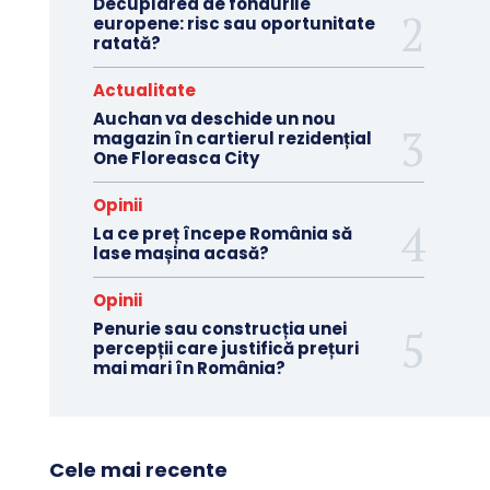
Decuplarea de fondurile
europene: risc sau oportunitate
ratată?
Actualitate
Auchan va deschide un nou
magazin în cartierul rezidențial
One Floreasca City
Opinii
La ce preț începe România să
lase mașina acasă?
Opinii
Penurie sau construcția unei
percepții care justifică prețuri
mai mari în România?
Cele mai recente