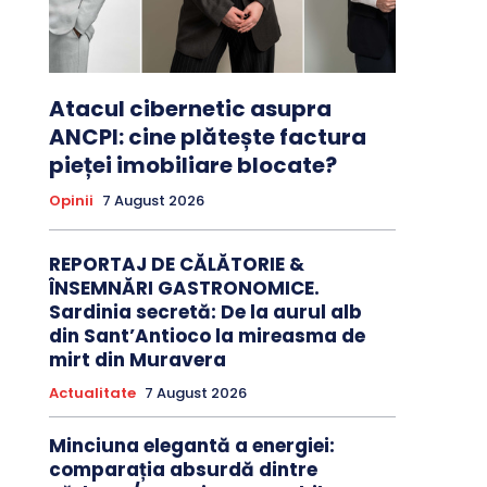
Atacul cibernetic asupra
ANCPI: cine plătește factura
pieței imobiliare blocate?
Opinii
7 August 2026
REPORTAJ DE CĂLĂTORIE &
ÎNSEMNĂRI GASTRONOMICE.
Sardinia secretă: De la aurul alb
din Sant’Antioco la mireasma de
mirt din Muravera
Actualitate
7 August 2026
Minciuna elegantă a energiei:
comparația absurdă dintre