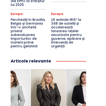
ale EPPO la sfârșitul
lui 2025
Europa
Europa
Percheziții în Brazilia,
UE extinde IRIS² la
Belgia și Germania
348 de sateliți și
într-o anchetă
accelerează
privind
lansarea rețelei
subevaluarea
securizate pentru
importurilor de
guverne, apărare și
materii prime
intervenții de
pentru gelatină
urgență
Articole relevante