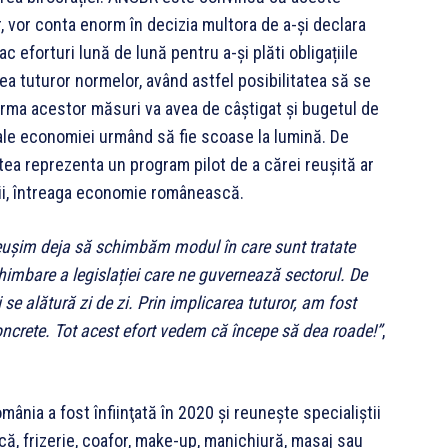
 vor conta enorm în decizia multora de a-și declara
fac eforturi lună de lună pentru a-și plăti obligațiile
a tuturor normelor, având astfel posibilitatea să se
 urma acestor măsuri va avea de câștigat și bugetul de
 ale economiei urmând să fie scoase la lumină. De
utea reprezenta un program pilot de a cărei reușită ar
enii, întreaga economie românească.
 reușim deja să schimbăm modul în care sunt tratate
chimbare a legislației care ne guvernează sectorul. De
e alătură zi de zi. Prin implicarea tuturor, am fost
oncrete. Tot acest efort vedem că începe să dea roade!
”
,
mânia a fost înfiinţată în 2020 și reuneşte specialiştii
ă, frizerie, coafor, make-up, manichiură, masaj sau