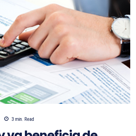
3
min.
Read
y va beneficia de