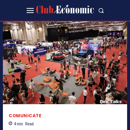
COMUNICATE
4
min.
Read