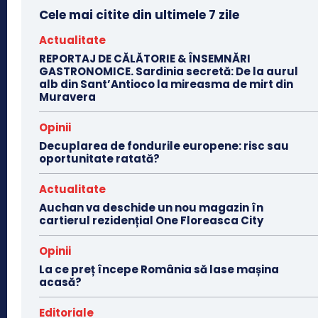
Cele mai citite din ultimele 7 zile
Actualitate
REPORTAJ DE CĂLĂTORIE & ÎNSEMNĂRI
GASTRONOMICE. Sardinia secretă: De la aurul
alb din Sant’Antioco la mireasma de mirt din
Muravera
Opinii
Decuplarea de fondurile europene: risc sau
oportunitate ratată?
Actualitate
Auchan va deschide un nou magazin în
cartierul rezidențial One Floreasca City
Opinii
La ce preț începe România să lase mașina
acasă?
Editoriale