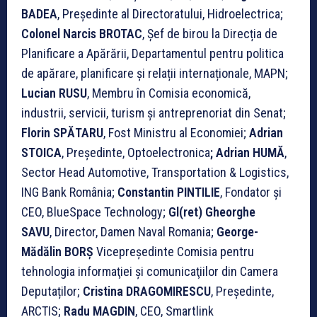
BADEA
, Președinte al Directoratului, Hidroelectrica;
Colonel Narcis BROTAC
, Șef de birou la Direcția de
Planificare a Apărării, Departamentul pentru politica
de apărare, planificare și relații internaționale, MAPN;
Lucian RUSU
, Membru în Comisia economică,
industrii, servicii, turism și antreprenoriat din Senat;
Florin SPĂTARU
, Fost Ministru al Economiei;
Adrian
STOICA
, Președinte, Optoelectronica
; Adrian HUMĂ
,
Sector Head Automotive, Transportation & Logistics,
ING Bank România;
Constantin PINTILIE
, Fondator și
CEO, BlueSpace Technology;
Gl(ret) Gheorghe
SAVU
, Director, Damen Naval Romania;
George-
Mădălin BORŞ
Vicepreşedinte Comisia pentru
tehnologia informaţiei și comunicaţiilor din Camera
Deputaților;
Cristina DRAGOMIRESCU
, Președinte,
ARCTIS;
Radu MAGDIN
, CEO, Smartlink