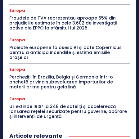
Europa
Fraudele de TVA reprezentau aproape 65% din
prejudiciile estimate în cele 3.602 de investigații
active ale EPPO la sfârșitul lui 2025
Europa
Proiecte europene folosesc AI și date Copernicus
pentru a anticipa incendiile și estima emisiile
orașelor
Europa
Percheziții în Brazilia, Belgia și Germania într-o
anchetă privind subevaluarea importurilor de
materii prime pentru gelatină
Europa
UE extinde IRIS² la 348 de sateliți și accelerează
lansarea rețelei securizate pentru guverne, apărare
și intervenții de urgență
Articole relevante