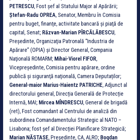
PETRESCU
, Fost șef al Statului Major al Apărării;
Ștefan-Radu OPREA
, Senator, Membru în Comisia
pentru buget, finanţe, activitate bancară şi piaţă de
capital, Senat;
Răzvan-Marian PÎRCĂLĂBESCU
,
Preşedinte, Organizaţia Patronală “Industria de
Apărare” (OPIA) și Director General, Compania
Naţională ROMARM;
Mihai-Viorel FIFOR
,
Vicepreședinte, Comisia pentru apărare, ordine
publică şi siguranţă naţională, Camera Deputaților;
General-maior Marius-Haientz PATRICHE
, Adjunct al
directorului general, Direcția Generală de Protecție
Internă, MAI;
Mircea MÎNDRESCU
, General de brigadă
(ret), Fost comandant al Centrului de analiză din
subordinea Comandamentului Strategic al NATO –
Lisabona; fost șef al Direcției Planificare Strategică;
Marian NĂSTASE
, Președinte, CA, ALRO;
Bogdan