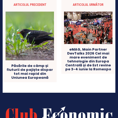
ARTICOLUL PRECEDENT
ARTICOLUL URMĂTOR
eMAG, Main Partner
DevTalks 2026 Cel mai
mare eveniment de
tehnologie din Europa
Centrală și de Est revine
Păsările de câmp și
pe 3-4 iunie la Romexpo
fluturii de pajiște dispar
tot mai rapid din
Uniunea Europeană