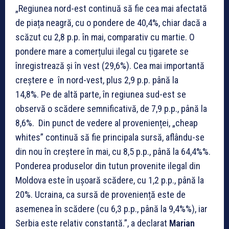
„Regiunea nord-est continuă să fie cea mai afectată
de piața neagră, cu o pondere de 40,4%, chiar dacă a
scăzut cu 2,8 p.p. în mai, comparativ cu martie. O
pondere mare a comerțului ilegal cu țigarete se
înregistrează și în vest (29,6%). Cea mai importantă
creștere e în nord-vest, plus 2,9 p.p. până la
14,8%. Pe de altă parte, în regiunea sud-est se
observă o scădere semnificativă, de 7,9 p.p., până la
8,6%. Din punct de vedere al provenienței, „cheap
whites” continuă să fie principala sursă, aflându-se
din nou în creștere în mai, cu 8,5 p.p., până la 64,4%%.
Ponderea produselor din tutun provenite ilegal din
Moldova este în ușoară scădere, cu 1,2 p.p., până la
20%. Ucraina, ca sursă de proveniență este de
asemenea în scădere (cu 6,3 p.p., până la 9,4%%), iar
Serbia este relativ constantă.”, a declarat
Marian