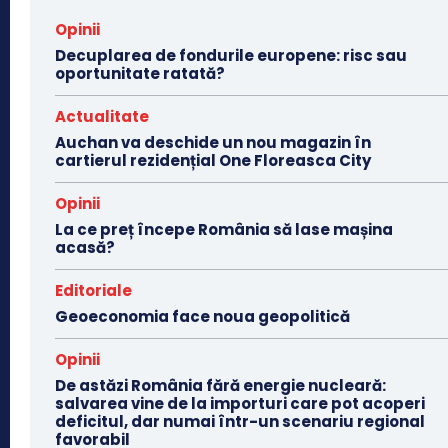
Opinii
Decuplarea de fondurile europene: risc sau
oportunitate ratată?
Actualitate
Auchan va deschide un nou magazin în
cartierul rezidențial One Floreasca City
Opinii
La ce preț începe România să lase mașina
acasă?
Editoriale
Geoeconomia face noua geopolitică
Opinii
De astăzi România fără energie nucleară:
salvarea vine de la importuri care pot acoperi
deficitul, dar numai într-un scenariu regional
favorabil