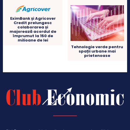
EximBank și Agricover
Credit prelungesc
colaborarea și
majorează acordul de
împrumut la 150 de
milioane de lei
Tehnologie verde pentru
spații urbane mai
prietenoase