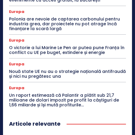
evenimente cu acces gratuit, la București
Europa
Polonia are nevoie de captarea carbonului pentru
industria grea, dar proiectele nu pot atrage încă
finanțare la scară largă
Europa
O victorie a lui Marine Le Pen ar putea pune Franța în
conflict cu UE pe buget, extindere și energie
Europa
Nouă state UE nu au o strategie națională antifraudă
și nici nu pregătesc una
Europa
Un raport estimează că Palantir a plătit sub 21,7
milioane de dolari impozit pe profit la câștiguri de
1,66 miliarde și își mută profiturile...
Articole relevante