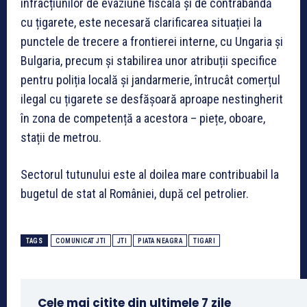
infracțiunilor de evaziune fiscală și de contrabandă
cu țigarete, este necesară clarificarea situației la
punctele de trecere a frontierei interne, cu Ungaria și
Bulgaria, precum și stabilirea unor atribuții specifice
pentru poliția locală și jandarmerie, întrucât comerțul
ilegal cu țigarete se desfășoară aproape nestingherit
în zona de competență a acestora – piețe, oboare,
stații de metrou.
Sectorul tutunului este al doilea mare contribuabil la
bugetul de stat al României, după cel petrolier.
TAGS
COMUNICAT JTI
JTI
PIATA NEAGRA
TIGARI
Cele mai citite din ultimele 7 zile