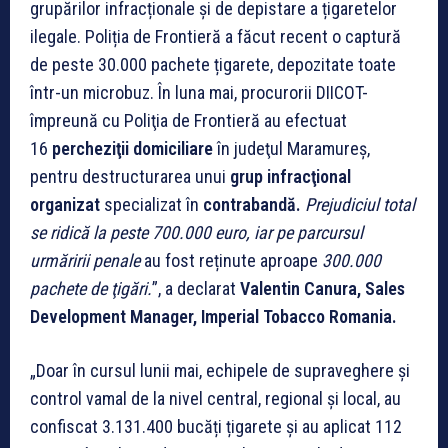
grupărilor infracționale și de depistare a țigaretelor
ilegale. Poliția de Frontieră a făcut recent o captură
de peste 30.000 pachete țigarete, depozitate toate
într-un microbuz. În luna mai, procurorii DIICOT-
împreună cu Poliţia de Frontieră au efectuat
16
percheziţii domiciliare
în judeţul Maramureş,
pentru destructurarea unui
grup infracţional
organizat
specializat în
contrabandă
.
Prejudiciul total
se ridică la peste 700.000 euro, iar pe parcursul
urmăririi penale
au fost reținute aproape
300.000
pachete de ţigări
.
”, a declarat
Valentin Canura, Sales
Development Manager, Imperial Tobacco Romania.
„Doar în cursul lunii mai, echipele de supraveghere și
control vamal de la nivel central, regional și local, au
confiscat 3.131.400 bucăți țigarete și au aplicat 112