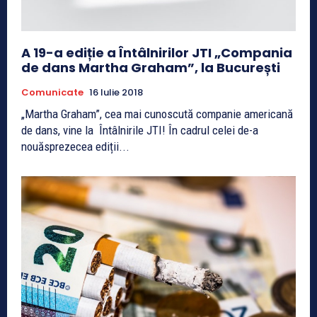
A 19-a ediție a Întâlnirilor JTI „Compania
de dans Martha Graham”, la București
Comunicate
16 Iulie 2018
„Martha Graham”, cea mai cunoscută companie americană
de dans, vine la Întâlnirile JTI! În cadrul celei de-a
nouăsprezecea ediții...