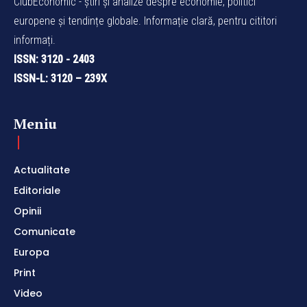
ClubEconomic - știri și analize despre economie, politici
europene și tendințe globale. Informație clară, pentru cititori
informați.
ISSN: 3120 - 2403
ISSN-L: 3120 – 239X
Meniu
Actualitate
Editoriale
Opinii
Comunicate
Europa
Print
Video