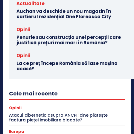
Actualitate
Auchan va deschide un nou magazin în
cartierul rezidențial One Floreasca City
Opinii
Penurie sau construcția unei percepții care
justifică prețuri mai mari în România?
Opinii
La ce preț începe România să lase mașina
acasă?
Cele mai recente
Opinii
Atacul cibernetic asupra ANCPI: cine plătește
factura pieței imobiliare blocate?
Europa