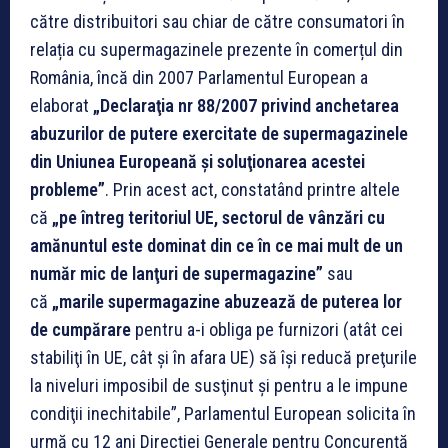
către distribuitori sau chiar de către consumatori în
relația cu supermagazinele prezente în comerțul din
România, încă din 2007 Parlamentul European a
elaborat
„Declaraţia nr 88/2007 privind anchetarea
abuzurilor de putere exercitate de supermagazinele
din Uniunea Europeană şi soluţionarea acestei
probleme”
. Prin acest act, constatând printre altele
că
„pe întreg teritoriul UE, sectorul de vânzări cu
amănuntul este dominat din ce în ce mai mult de un
număr mic de lanţuri de supermagazine”
sau
că
„marile supermagazine abuzează de puterea lor
de cumpărare
pentru a-i obliga pe furnizori (atât cei
stabiliţi în UE, cât şi în afara UE) să îşi reducă preţurile
la niveluri imposibil de susţinut şi pentru a le impune
condiţii inechitabile”, Parlamentul European solicita în
urmă cu 12 ani Direcției Generale pentru Concurență