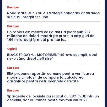
Europa
Nouă state UE nu au o strategie națională antifraudă
și nici nu pregătesc una
Europa
Un raport estimează că Palantir a plătit sub 21,7
milioane de dolari impozit pe profit la câștiguri de
1,66 miliarde și își mută profiturile...
Opinii
BLACK FRIDAY-UL MOTORINEI: întâi s-a scumpit, apoi
ne-o vând drept „ieftinire”
Europa
EBA propune raportări comune pentru verificarea
modelului folosit de companii la calcularea
garanțiilor pentru instrumentele derivate
Europa
Spargerile de locuințe au scăzut cu 38% în UE într-un
deceniu, dar au rămas peste minimul din 2021