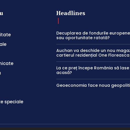
u
Headlines
Decuplarea de fondurile europene:
itate
sau oportunitate ratată?
ale
Auchan va deschide un nou magaz
cartierul rezidențial One Floreasca
icate
La ce preț începe România să las
acasă?
a
Geoeconomia face noua geopolit
te speciale