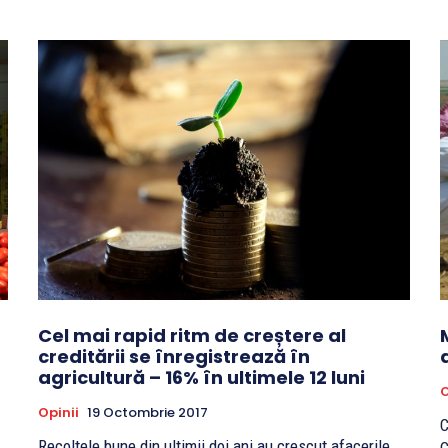
Cel mai rapid ritm de creștere al
creditării se înregistrează în
agricultură – 16% în ultimele 12 luni
O
Opinii
19 Octombrie 2017
C
Recoltele bune din ultimii doi ani au crescut afacerile