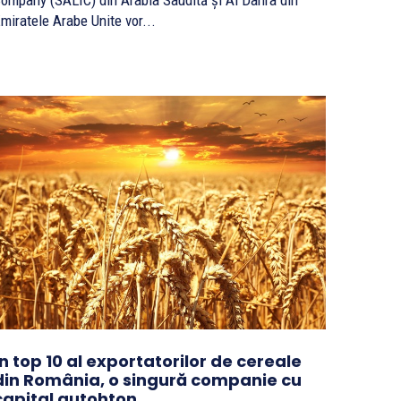
ompany (SALIC) din Arabia Saudită și Al Dahra din
miratele Arabe Unite vor...
În top 10 al exportatorilor de cereale
din România, o singură companie cu
capital autohton