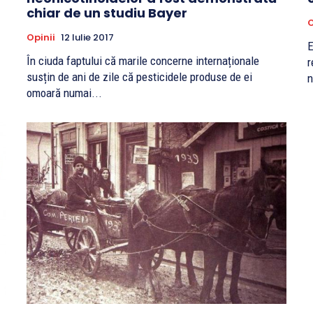
chiar de un studiu Bayer
O
Opinii
12 Iulie 2017
E
În ciuda faptului că marile concerne internaționale
r
susțin de ani de zile că pesticidele produse de ei
n
omoară numai...