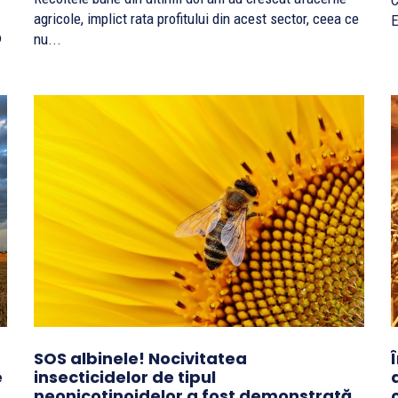
C
agricole, implict rata profitului din acest sector, ceea ce
E
o
nu...
SOS albinele! Nocivitatea
e
insecticidelor de tipul
neonicotinoidelor a fost demonstrată