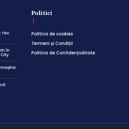
Politici
 risc
Politica de cookies
Termeni și Condiții
in în
Politica de Confidențialitate
 City
e mașina
ică