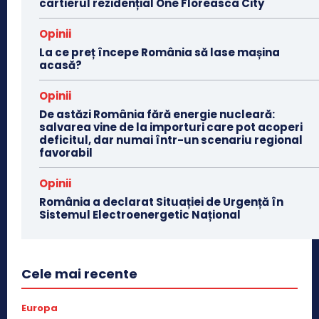
cartierul rezidențial One Floreasca City
Opinii
La ce preț începe România să lase mașina
acasă?
Opinii
De astăzi România fără energie nucleară:
salvarea vine de la importuri care pot acoperi
deficitul, dar numai într-un scenariu regional
favorabil
Opinii
România a declarat Situației de Urgență în
Sistemul Electroenergetic Național
Cele mai recente
Europa