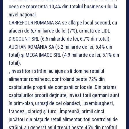
ceea ce reprezintă 10,4% din totalul business-ului la
nivel național.
CARREFOUR ROMANIA SA se află pe locul secund, cu
afaceri de 6,7 miliarde de lei (7%), urmată de LIDL
DISCOUNT SRL (6,5 miliarde de lei, 6,7% din total),
AUCHAN ROMÂNIA SA (5.2 miliarde de lei, 5,4% din
total) și MEGA IMAGE SRL (4.9 miliarde de lei, 5,1% din
total).
„Investitorii străini au ajuns să domine retailul
alimentar românesc, controland peste 72% din
capitalurile proprii ale companiilor locale .Din prisma
capitalurilor proprii deținute, investitorii germani sunt
în prim-plan, urmați de cei olandezi, luxemburghezi,
francezi, ciprioți și turci. Împreună, primii cinci
jucători din piața de retail alimentar, toți controlați de
străini, au generat anul trecut peste 45% din profitul