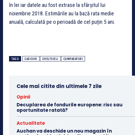
în lei iar datele au fost extrase la sfârșitul lui
noiembrie 2018. Estimările au la bază rata medie
anuală, calculată pe o perioadă de cel puțin 5 ani.
TAGS
CADOURI
CHELTUIELI
CUMPARATURI
Cele mai citite din ultimele 7 zile
Opinii
Decuplarea de fondurile europene: risc sau
oportunitate ratată?
Actualitate
Auchan va deschide un nou magazin în