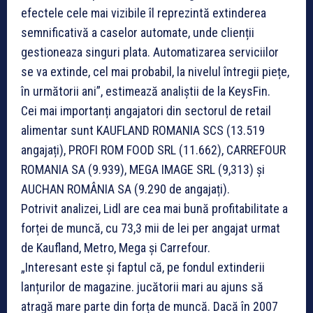
efectele cele mai vizibile îl reprezintă extinderea
semnificativă a caselor automate, unde clienții
gestioneaza singuri plata. Automatizarea serviciilor
se va extinde, cel mai probabil, la nivelul întregii piețe,
în următorii ani”, estimează analiștii de la KeysFin.
Cei mai importanți angajatori din sectorul de retail
alimentar sunt KAUFLAND ROMANIA SCS (13.519
angajați), PROFI ROM FOOD SRL (11.662), CARREFOUR
ROMANIA SA (9.939), MEGA IMAGE SRL (9,313) și
AUCHAN ROMÂNIA SA (9.290 de angajați).
Potrivit analizei, Lidl are cea mai bună profitabilitate a
forței de muncă, cu 73,3 mii de lei per angajat urmat
de Kaufland, Metro, Mega și Carrefour.
„Interesant este și faptul că, pe fondul extinderii
lanțurilor de magazine. jucătorii mari au ajuns să
atragă mare parte din forța de muncă. Dacă în 2007