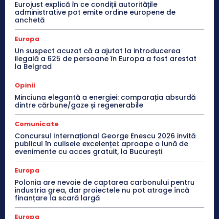
Eurojust explică în ce condiții autoritățile
administrative pot emite ordine europene de
anchetă
Europa
Un suspect acuzat că a ajutat la introducerea
ilegală a 625 de persoane în Europa a fost arestat
la Belgrad
Opinii
Minciuna elegantă a energiei: comparația absurdă
dintre cărbune/gaze și regenerabile
Comunicate
Concursul Internațional George Enescu 2026 invită
publicul în culisele excelenței: aproape o lună de
evenimente cu acces gratuit, la București
Europa
Polonia are nevoie de captarea carbonului pentru
industria grea, dar proiectele nu pot atrage încă
finanțare la scară largă
Europa