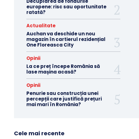
Decuplarea de fondurile
europene: risc sau oportunitate
ratată?
Actualitate
Auchan va deschide un nou
magazin în cartierul rezidențial
One Floreasca City
Opinii
La ce preț începe România să
lase mașina acasă?
Opinii
Penurie sau construcția unei
percepții care justifică prețuri
mai mari în România?
Cele mai recente