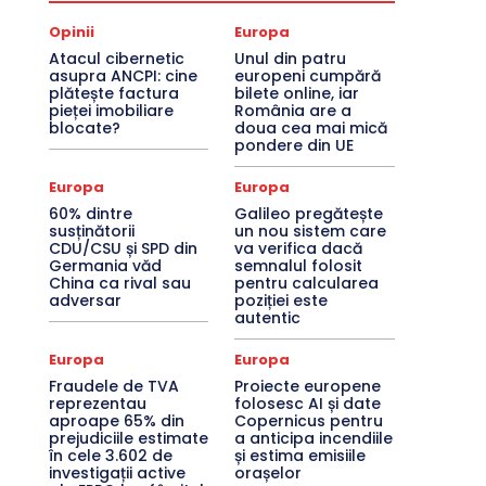
Opinii
Europa
Atacul cibernetic
Unul din patru
asupra ANCPI: cine
europeni cumpără
plătește factura
bilete online, iar
pieței imobiliare
România are a
blocate?
doua cea mai mică
pondere din UE
Europa
Europa
60% dintre
Galileo pregătește
susținătorii
un nou sistem care
CDU/CSU și SPD din
va verifica dacă
Germania văd
semnalul folosit
China ca rival sau
pentru calcularea
adversar
poziției este
autentic
Europa
Europa
Fraudele de TVA
Proiecte europene
reprezentau
folosesc AI și date
aproape 65% din
Copernicus pentru
prejudiciile estimate
a anticipa incendiile
în cele 3.602 de
și estima emisiile
investigații active
orașelor