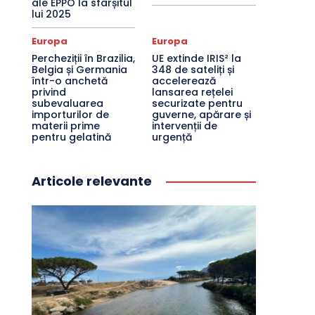
ale EPPO la sfârșitul
lui 2025
Europa
Europa
Percheziții în Brazilia,
UE extinde IRIS² la
Belgia și Germania
348 de sateliți și
într-o anchetă
accelerează
privind
lansarea rețelei
subevaluarea
securizate pentru
importurilor de
guverne, apărare și
materii prime
intervenții de
pentru gelatină
urgență
Articole relevante