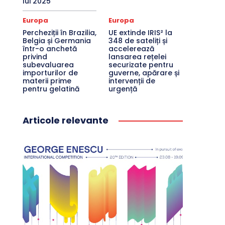
lui 2025
Europa
Europa
Percheziții în Brazilia,
UE extinde IRIS² la
Belgia și Germania
348 de sateliți și
într-o anchetă
accelerează
privind
lansarea rețelei
subevaluarea
securizate pentru
importurilor de
guverne, apărare și
materii prime
intervenții de
pentru gelatină
urgență
Articole relevante