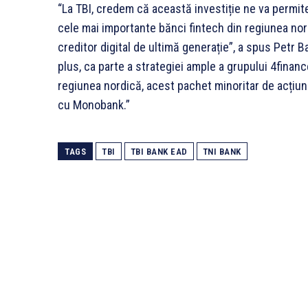
“La TBI, credem că această investiție ne va permit
cele mai importante bănci fintech din regiunea nor
creditor digital de ultimă generație”, a spus Petr B
plus, ca parte a strategiei ample a grupului 4financ
regiunea nordică, acest pachet minoritar de acțiuni
cu Monobank.”
TAGS
TBI
TBI BANK EAD
TNI BANK