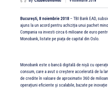
By
Clubeconomic
9 noiembrie 2018
București, 8 noiembrie 2018
– TBI Bank EAD, subsid
ajuns la un acord pentru achiziția unui pachet min
Compania va investi circa 6 milioane de euro pentru
Monobank, listate pe piața de capital din Oslo.
Monobank este o bancă digitală de nișă cu operațiu
consum, care a avut o creștere accelerată de la lan
de credite în valoare de aproximativ 360 de milioa
operațiuni eficiente și scalabile, bazate pe inovație