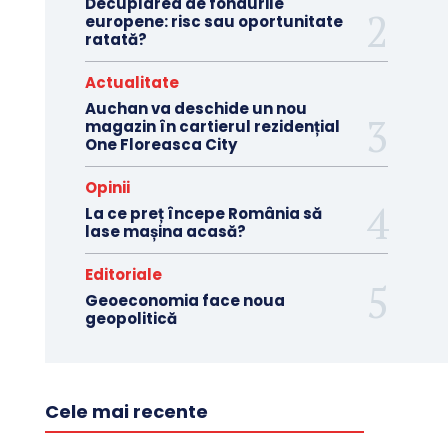
Decuplarea de fondurile
europene: risc sau oportunitate
ratată?
Actualitate
Auchan va deschide un nou
magazin în cartierul rezidențial
One Floreasca City
Opinii
La ce preț începe România să
lase mașina acasă?
Editoriale
Geoeconomia face noua
geopolitică
Cele mai recente