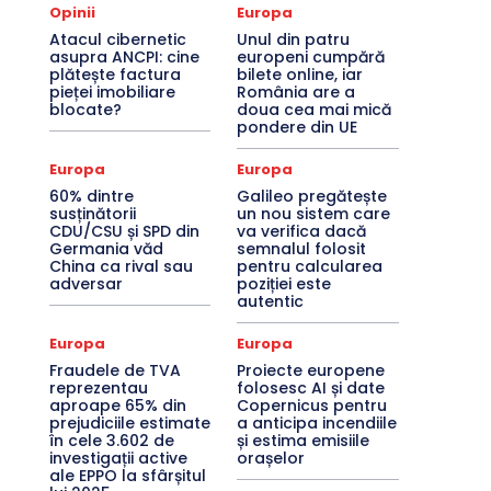
Opinii
Europa
Atacul cibernetic
Unul din patru
asupra ANCPI: cine
europeni cumpără
plătește factura
bilete online, iar
pieței imobiliare
România are a
blocate?
doua cea mai mică
pondere din UE
Europa
Europa
60% dintre
Galileo pregătește
susținătorii
un nou sistem care
CDU/CSU și SPD din
va verifica dacă
Germania văd
semnalul folosit
China ca rival sau
pentru calcularea
adversar
poziției este
autentic
Europa
Europa
Fraudele de TVA
Proiecte europene
reprezentau
folosesc AI și date
aproape 65% din
Copernicus pentru
prejudiciile estimate
a anticipa incendiile
în cele 3.602 de
și estima emisiile
investigații active
orașelor
ale EPPO la sfârșitul