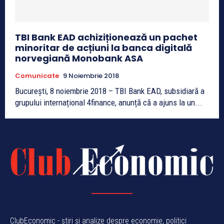
TBI Bank EAD achiziționează un pachet
minoritar de acțiuni la banca digitală
norvegiană Monobank ASA
Comunicate
9 Noiembrie 2018
București, 8 noiembrie 2018 – TBI Bank EAD, subsidiară a
grupului internațional 4finance, anunță că a ajuns la un...
ClubEconomic - știri și analize despre economie, politici