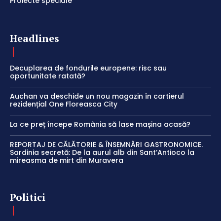
Proiecte speciale
Headlines
Decuplarea de fondurile europene: risc sau
oportunitate ratată?
Auchan va deschide un nou magazin în cartierul
rezidențial One Floreasca City
La ce preț începe România să lase mașina acasă?
REPORTAJ DE CĂLĂTORIE & ÎNSEMNĂRI GASTRONOMICE.
Sardinia secretă: De la aurul alb din Sant’Antioco la
mireasma de mirt din Muravera
Politici