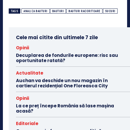
TAGS
ANALIZA BAUTURI
BAUTURI
BAUTURI RACORITOARE
SUCURI
Cele mai citite din ultimele 7 zile
Opinii
Decuplarea de fondurile europene: risc sau
oportunitate ratată?
Actualitate
Auchan va deschide un nou magazin în
cartierul rezidențial One Floreasca City
Opinii
La ce preț începe România să lase mașina
acasă?
Editoriale