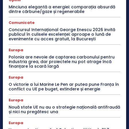
Minciuna elegantă a energiei: comparația absurdă
dintre cărbune/gaze și regenerabile
Comunicate
Concursul Internațional George Enescu 2026 invită
publicul în culisele excelenței: aproape o lună de
evenimente cu acces gratuit, la București
Europa
Polonia are nevoie de captarea carbonului pentru
industria grea, dar proiectele nu pot atrage încă
finanțare la scară largă
Europa
O victorie a lui Marine Le Pen ar putea pune Franța în
conflict cu UE pe buget, extindere și energie
Europa
Nouă state UE nu au o strategie națională antifraudă
și nici nu pregătesc una
Europa