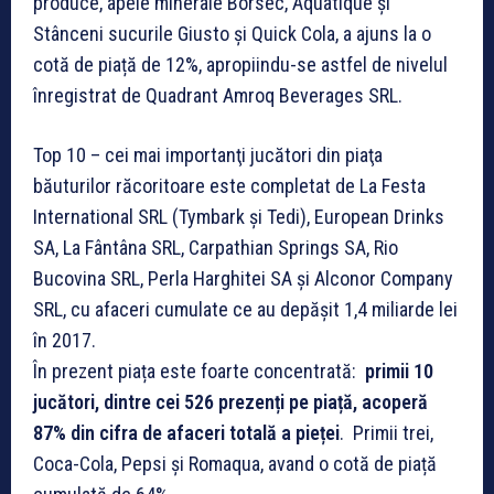
produce, apele minerale Borsec, Aquatique şi
Stânceni sucurile Giusto şi Quick Cola, a ajuns la o
cotă de piață de 12%, apropiindu-se astfel de nivelul
înregistrat de Quadrant Amroq Beverages SRL.
Top 10 – cei mai importanţi jucători din piaţa
băuturilor răcoritoare este completat de La Festa
International SRL (Tymbark și Tedi), European Drinks
SA, La Fântâna SRL, Carpathian Springs SA, Rio
Bucovina SRL, Perla Harghitei SA şi Alconor Company
SRL, cu afaceri cumulate ce au depăşit 1,4 miliarde lei
în 2017.
În prezent piața este foarte concentrată:
primii 10
jucători, dintre cei 526 prezenți pe piață, acoperă
87% din cifra de afaceri totală a pieței
. Primii trei,
Coca-Cola, Pepsi și Romaqua, avand o cotă de piață