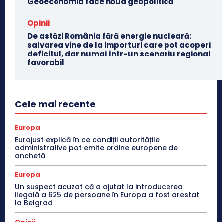
Geoeconomia face noua geopolitică
Opinii
De astăzi România fără energie nucleară:
salvarea vine de la importuri care pot acoperi
deficitul, dar numai într-un scenariu regional
favorabil
Cele mai recente
Europa
Eurojust explică în ce condiții autoritățile
administrative pot emite ordine europene de
anchetă
Europa
Un suspect acuzat că a ajutat la introducerea
ilegală a 625 de persoane în Europa a fost arestat
la Belgrad
Opinii