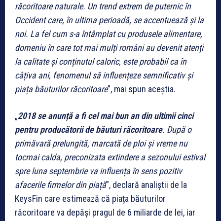
răcoritoare naturale. Un trend extrem de puternic în
Occident care, în ultima perioadă, se accentuează și la
noi. La fel cum s-a întâmplat cu produsele alimentare,
domeniu în care tot mai mulți români au devenit atenți
la calitate și conținutul caloric, este probabil ca în
câțiva ani, fenomenul să influențeze semnificativ și
piața băuturilor răcoritoare
”, mai spun aceștia.
„
2018 se anunță a fi cel mai bun an din ultimii cinci
pentru producătorii de băuturi răcoritoare
. După o
primăvară prelungită, marcată de ploi și vreme nu
tocmai calda, preconizata extindere a sezonului estival
spre luna septembrie va influența în sens pozitiv
afacerile firmelor din piață
”, declară analiștii de la
KeysFin care estimează că piața băuturilor
răcoritoare va depăși pragul de 6 miliarde de lei, iar