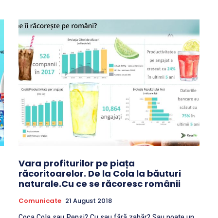
Vara profiturilor pe piața
răcoritoarelor. De la Cola la băuturi
naturale.Cu ce se răcoresc românii
Comunicate
21 August 2018
Coca Cola sau Pepsi? Cu sau fără zahăr? Sau poate un