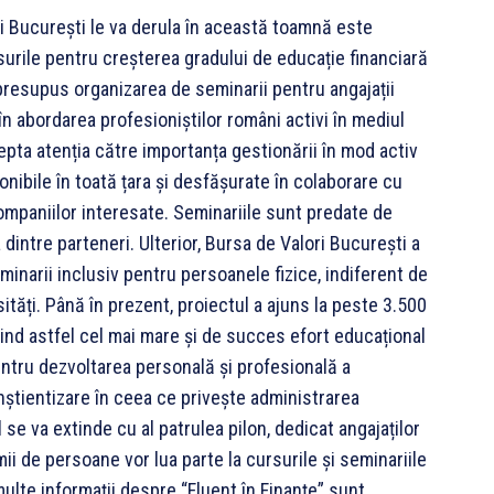
ri București le va derula în această toamnă este
surile pentru creșterea gradului de educație financiară
a presupus organizarea de seminarii pentru angajații
în abordarea profesioniștilor români activi în mediul
repta atenția către importanța gestionării în mod activ
ponibile în toată țara și desfășurate în colaborare cu
paniilor interesate. Seminariile sunt predate de
 dintre parteneri. Ulterior, Bursa de Valori București a
inarii inclusiv pentru persoanele fizice, indiferent de
sități. Până în prezent, proiectul a ajuns la peste 3.500
ind astfel cel mai mare și de succes efort educațional
pentru dezvoltarea personală și profesională a
onștientizare în ceea ce privește administrarea
 se va extinde cu al patrulea pilon, dedicat angajaților
mii de persoane vor lua parte la cursurile și seminariile
multe informații despre “Fluent în Finanțe” sunt