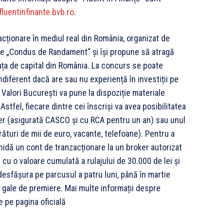
/fluentinfinante.bvb.ro
.
acționare în mediul real din România, organizat de
le „Condus de Randament“ și își propune să atragă
iața de capital din România. La concurs se poate
ndiferent dacă are sau nu experiență în investiții pe
 Valori București va pune la dispoziție materiale
Astfel, fiecare dintre cei înscriși va avea posibilitatea
er (asigurată CASCO și cu RCA pentru un an) sau unul
rături de mii de euro, vacante, telefoane). Pentru a
schidă un cont de tranzacționare la un broker autorizat
 cu o valoare cumulată a rulajului de 30.000 de lei și
desfășura pe parcusul a patru luni, până în martie
ei gale de premiere. Mai multe informații despre
 pe pagina oficială