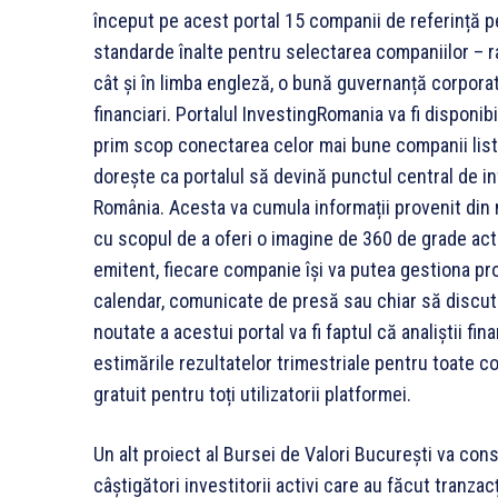
început pe acest portal 15 companii de referință p
standarde înalte pentru selectarea companiilor – ra
cât și în limba engleză, o bună guvernanță corporat
financiari. Portalul InvestingRomania va fi disponib
prim scop conectarea celor mai bune companii listate
dorește ca portalul să devină punctul central de inf
România. Acesta va cumula informații provenit din 
cu scopul de a oferi o imagine de 360 de grade actual
emitent, fiecare companie își va putea gestiona pr
calendar, comunicate de presă sau chiar să discute î
noutate a acestui portal va fi faptul că analiștii fin
estimările rezultatelor trimestriale pentru toate co
gratuit pentru toți utilizatorii platformei.
Un alt proiect al Bursei de Valori București va cons
câștigători investitorii activi care au făcut tranzac