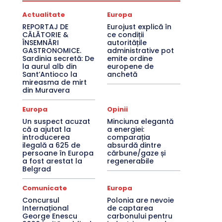
Actualitate
Europa
REPORTAJ DE
Eurojust explică în
CĂLĂTORIE &
ce condiții
ÎNSEMNĂRI
autoritățile
GASTRONOMICE.
administrative pot
Sardinia secretă: De
emite ordine
la aurul alb din
europene de
Sant’Antioco la
anchetă
mireasma de mirt
din Muravera
Europa
Opinii
Un suspect acuzat
Minciuna elegantă
că a ajutat la
a energiei:
introducerea
comparația
ilegală a 625 de
absurdă dintre
persoane în Europa
cărbune/gaze și
a fost arestat la
regenerabile
Belgrad
Comunicate
Europa
Concursul
Polonia are nevoie
Internațional
de captarea
George Enescu
carbonului pentru