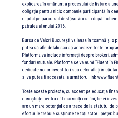
explicarea în amănunt a procesului de listare a une
obligație pentru nicio companie participantă în cee
capital pe parcursul desfășurării sau după încheier
patrulea al anului 2016.
Bursa de Valori București va lansa în toamnă și o p
putea să afle detalii sau să acceseze toate program
Platforma va include informații despre brokeri, adm
fonduri mutuale. Platforma se va numi “Fluent în Fin
dedicate noilor investitori sau celor aflați în căuta
si va putea fi accesata la următorul link www.fluent
Toate aceste proiecte, cu accent pe educația financ
cunoștințe pentru cât mai mulți români, fie ei inves
are un mare potențial de a trece de la statutul de p
eforturile trebuie susținute te toți actorii pieței: b