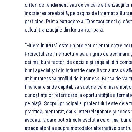
criteri de randament sau de valoare a tranzacțiilor r
înscrierea prealabilă, pe pagina de Internat a Burse
participe. Prima extragere a “Tranzacționezi și câșt
calcul tranzacțiile din luna anterioară.
“Fluent în IPOs” este un proiect orientat către cei 
Proiectul are în structura sa un grup de seminarii 
cei mai buni factori de decizie și angajați din comp
buni specialiști din industrie care îi vor ajuta să 
imbuntateasca profilul de business. Bursa de Valori
financiare și de capital, va susține cele mai ambiț
cunoștințelor referitoare la oportunitățile alterna
pe piață. Scopul principal al proiectului este de a t
practică, mentorat, dar și interrelaționare și acces 
avocatura care pot stimula evoluția celor mai bune 
atrage atenția asupra metodelor alternative pentru