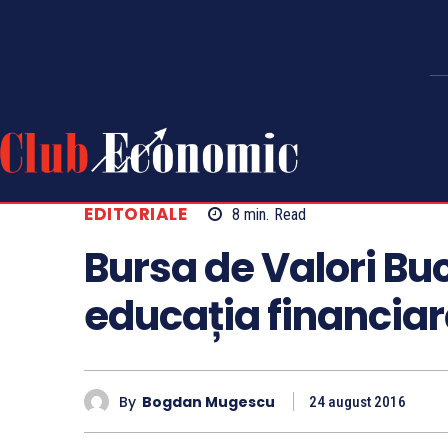
EDITORIALE
8
min.
Read
Bursa de Valori Buc
educația financiar
By
Bogdan Mugescu
24 august 2016