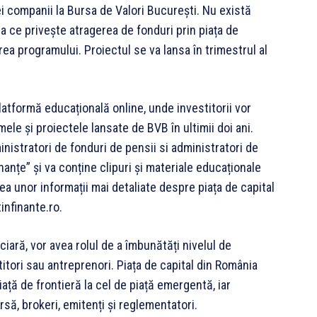
i companii la Bursa de Valori București. Nu există
a ce privește atragerea de fonduri prin piața de
ea programului. Proiectul se va lansa în trimestrul al
latformă educațională online, unde investitorii vor
ele și proiectele lansate de BVB în ultimii doi ani.
inistratori de fonduri de pensii si administratori de
anțe” și va conține clipuri și materiale educaționale
rea unor informații mai detaliate despre piața de capital
infinante.ro.
iară, vor avea rolul de a îmbunătăți nivelul de
titori sau antreprenori. Piața de capital din România
iață de frontieră la cel de piață emergentă, iar
ursă, brokeri, emitenți și reglementatori.