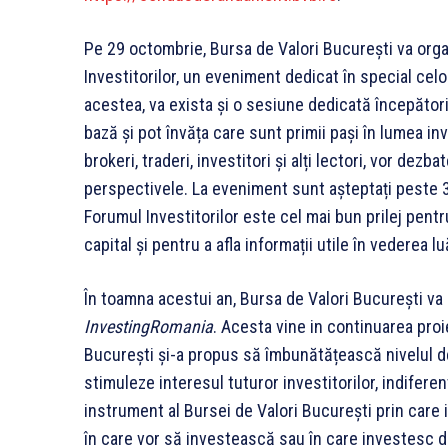
Pe 29 octombrie, Bursa de Valori București va organ
Investitorilor, un eveniment dedicat în special celo
acestea, va exista și o sesiune dedicată începătoril
bază și pot învăța care sunt primii pași în lumea inves
brokeri, traderi, investitori și alți lectori, vor dezb
perspectivele. La eveniment sunt așteptați peste 300
Forumul Investitorilor este cel mai bun prilej pentru
capital și pentru a afla informații utile în vederea l
În toamna acestui an, Bursa de Valori București va l
InvestingRomania
. Acesta vine in continuarea proie
București și-a propus să îmbunătățească nivelul de
stimuleze interesul tuturor investitorilor, indiferent
instrument al Bursei de Valori București prin care 
în care vor să investească sau în care investesc de