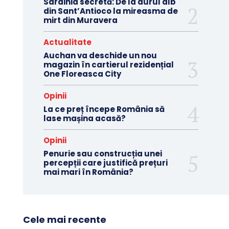
Sardinia secretă: De la aurul alb
din Sant’Antioco la mireasma de
mirt din Muravera
Actualitate
Auchan va deschide un nou
magazin în cartierul rezidențial
One Floreasca City
Opinii
La ce preț începe România să
lase mașina acasă?
Opinii
Penurie sau construcția unei
percepții care justifică prețuri
mai mari în România?
Cele mai recente