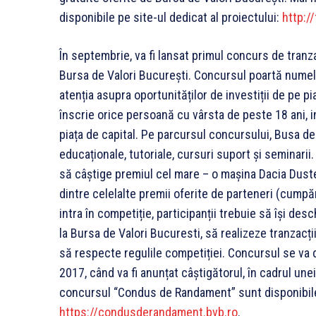
disponibile pe site-ul dedicat al proiectului:
http:/
În septembrie, va fi lansat primul concurs de tranz
Bursa de Valori București. Concursul poartă nume
atenția asupra oportunităților de investiții de pe p
înscrie orice persoană cu vârsta de peste 18 ani, i
piața de capital. Pe parcursul concursului, Busa de
educaționale, tutoriale, cursuri suport și seminarii. 
să câștige premiul cel mare – o mașina Dacia Dust
dintre celelalte premii oferite de parteneri (cumpă
intra în competiție, participanții trebuie să își de
la Bursa de Valori Bucuresti, să realizeze tranzacții
să respecte regulile competiției. Concursul se va 
2017, când va fi anunțat câștigătorul, în cadrul un
concursul “Condus de Randament” sunt disponibile
https://condusderandament.bvb.ro
.