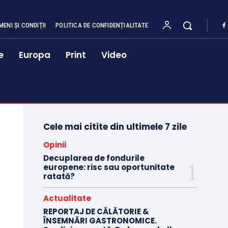
MENI ȘI CONDIȚII
POLITICA DE CONFIDENȚIALITATE
e
Europa
Print
Video
Cele mai citite din ultimele 7 zile
Opinii
Decuplarea de fondurile
europene: risc sau oportunitate
ratată?
Actualitate
REPORTAJ DE CĂLĂTORIE &
ÎNSEMNĂRI GASTRONOMICE.