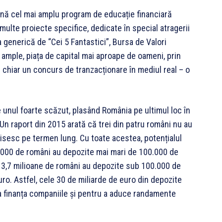
mnă cel mai amplu program de educație financiară
multe proiecte specifice, dedicate în special atragerii
a generică de “Cei 5 Fantastici”, Bursa de Valori
 ample, piața de capital mai aproape de oameni, prin
 chiar un concurs de tranzacționare în mediul real – o
e unul foarte scăzut, plasând România pe ultimul loc în
Un raport din 2015 arată că trei din patru români nu au
isesc pe termen lung. Cu toate acestea, potențialul
23.000 de români au depozite mai mari de 100.000 de
r 13,7 milioane de români au depozite sub 100.000 de
ro. Astfel, cele 30 de miliarde de euro din depozite
u a finanța companiile și pentru a aduce randamente