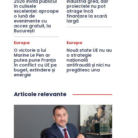
2026 invită publicul
industria grea, dar
în culisele
proiectele nu pot
excelenței: aproape
atrage încă
o lună de
finanțare la scară
evenimente cu
largă
acces gratuit, la
București
Europa
Europa
O victorie a lui
Nouă state UE nu au
Marine Le Pen ar
o strategie
putea pune Franța
națională
în conflict cu UE pe
antifraudă și nici nu
buget, extindere și
pregătesc una
energie
Articole relevante