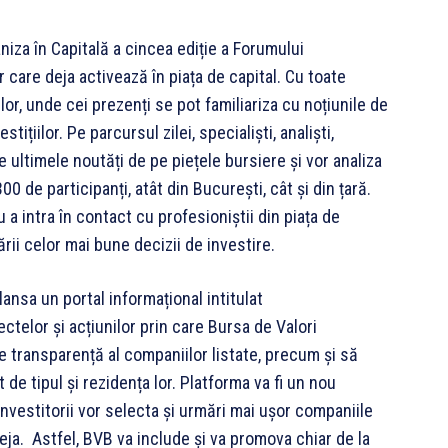
iza în Capitală a cincea ediție a Forumului
r care deja activează în piața de capital. Cu toate
or, unde cei prezenți se pot familiariza cu noțiunile de
tițiilor. Pe parcursul zilei, specialiști, analiști,
ate ultimele noutăți de pe piețele bursiere și vor analiza
 de participanți, atât din București, cât și din țară.
 a intra în contact cu profesioniștii din piața de
uării celor mai bune decizii de investire.
ansa un portal informațional intitulat
ctelor și acțiunilor prin care Bursa de Valori
 transparență al companiilor listate, precum și să
 de tipul și rezidența lor. Platforma va fi un nou
investitorii vor selecta și urmări mai ușor companiile
ja. Astfel, BVB va include și va promova chiar de la