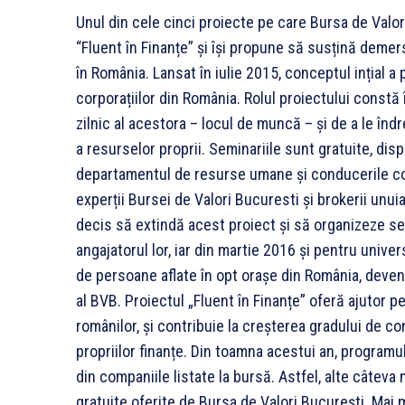
Unul din cele cinci proiecte pe care Bursa de Valo
“Fluent în Finanțe” și își propune să susțină demer
în România. Lansat în iulie 2015, conceptul ințial 
corporațiilor din România. Rolul proiectului constă 
zilnic al acestora – locul de muncă – și de a le înd
a resurselor proprii. Seminariile sunt gratuite, dis
departamentul de resurse umane și conducerile com
experții Bursei de Valori Bucuresti și brokerii unuia
decis să extindă acest proiect și să organizeze sem
angajatorul lor, iar din martie 2016 și pentru univer
de persoane aflate în opt orașe din România, deven
al BVB. Proiectul „Fluent în Finanțe” oferă ajutor 
românilor, și contribuie la creșterea gradului de c
propriilor finanțe. Din toamna acestui an, programul
din companiile listate la bursă. Astfel, alte câteva 
gratuite oferite de Bursa de Valori București. Mai 