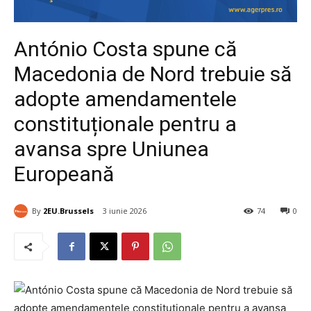
António Costa spune că
Macedonia de Nord trebuie să
adopte amendamentele
constituționale pentru a
avansa spre Uniunea
Europeană
By
2EU.Brussels
3 iunie 2026
74
0