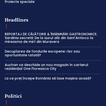
Proiecte speciale
Headlines
REPORTAJ DE CĂLĂTORIE & ÎNSEMNĂRI GASTRONOMICE.
Sardinia secretă: De la aurul alb din Sant’Antioco la
mireasma de mirt din Muravera
Decuplarea de fondurile europene: risc sau
oportunitate ratată?
Auchan va deschide un nou magazin în cartierul
rezidențial One Floreasca City
La ce preț începe România să lase mașina acasă?
Politici