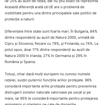
iar 25% au auzit de rețea, dar nu știu exact ce reprezintă.
Această diferență arată că UE are o problemă de
vizibilitate pentru una dintre principalele sale politici de
protecție a naturii.
Diferențele între state sunt foarte mari. În Bulgaria, 84%
dintre respondenți au auzit de Natura 2000, urmată de
Cipru și Slovenia, fiecare cu 78%, și Finlanda, cu 74%. La
polul opus, doar 17% dintre respondenți au auzit de
Natura 2000 în Irlanda, 27% în Germania și 29% în
România și Spania.
Totuși, chiar dacă mulți europeni nu cunosc numele
rețelei, susțin puternic funcțiile ariilor protejate. 96%
consideră importante ariile protejate pentru prevenirea
distrugerii zonelor naturale valoroase pe uscat și pe
mare, iar 95% le consideră importante pentru protejarea
animalelor și plantelor pe cale de dispariție.