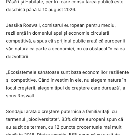
Păsări și Habitate, pentru care consultarea publică este
deschisă până la 10 august 2026.
Jessika Roswall, comisarul european pentru mediu,
reziliență în domeniul apei și economie circulară
competitivă, a spus că sprijinul public arată că europenii
văd natura ca parte a economiei, nu ca obstacol în calea
dezvoltării.
„Ecosistemele sănătoase sunt baza economiilor reziliente
și competitive. Când investim în ele, nu alegem natura în
locul creșterii, alegem tipul de creștere care durează”, a
spus Roswall.
Sondajul arată o creștere puternică a familiarității cu
termenul „biodiversitate”. 83% dintre europeni spun că
au auzit de termen, cu 12 puncte procentuale mai mult
decât în 2018. Dintre aceștia, 55% spun că au auzit de