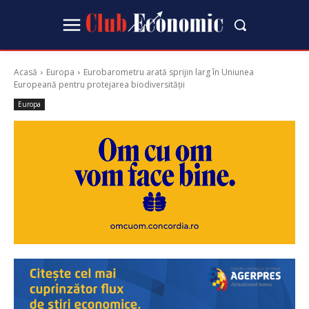
Acasă
Europa
Eurobarometru arată sprijin larg în Uniunea
Europeană pentru protejarea biodiversității
Europa