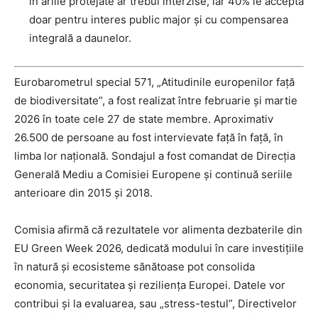
în ariile protejate ar trebui interzise, iar 40% le acceptă
doar pentru interes public major și cu compensarea
integrală a daunelor.
Eurobarometrul special 571, „Atitudinile europenilor față
de biodiversitate”, a fost realizat între februarie și martie
2026 în toate cele 27 de state membre. Aproximativ
26.500 de persoane au fost intervievate față în față, în
limba lor națională. Sondajul a fost comandat de Direcția
Generală Mediu a Comisiei Europene și continuă seriile
anterioare din 2015 și 2018.
Comisia afirmă că rezultatele vor alimenta dezbaterile din
EU Green Week 2026, dedicată modului în care investițiile
în natură și ecosisteme sănătoase pot consolida
economia, securitatea și reziliența Europei. Datele vor
contribui și la evaluarea, sau „stress-testul”, Directivelor