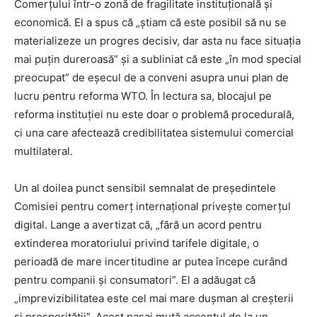
Comerțului într-o zonă de fragilitate instituțională și
economică. El a spus că „știam că este posibil să nu se
materializeze un progres decisiv, dar asta nu face situația
mai puțin dureroasă” și a subliniat că este „în mod special
preocupat” de eșecul de a conveni asupra unui plan de
lucru pentru reforma WTO. În lectura sa, blocajul pe
reforma instituției nu este doar o problemă procedurală,
ci una care afectează credibilitatea sistemului comercial
multilateral.
Un al doilea punct sensibil semnalat de președintele
Comisiei pentru comerț internațional privește comerțul
digital. Lange a avertizat că, „fără un acord pentru
extinderea moratoriului privind tarifele digitale, o
perioadă de mare incertitudine ar putea începe curând
pentru companii și consumatori”. El a adăugat că
„imprevizibilitatea este cel mai mare dușman al creșterii
și prosperității”. Acest pasaj mută accentul de la un