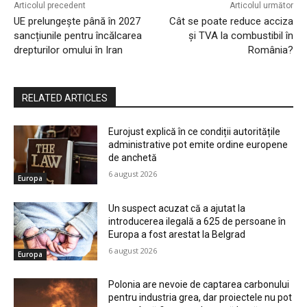
Articolul precedent
Articolul următor
UE prelungește până în 2027
Cât se poate reduce acciza
sancțiunile pentru încălcarea
și TVA la combustibil în
drepturilor omului în Iran
România?
RELATED ARTICLES
Eurojust explică în ce condiții autoritățile
administrative pot emite ordine europene
de anchetă
6 august 2026
Europa
Un suspect acuzat că a ajutat la
introducerea ilegală a 625 de persoane în
Europa a fost arestat la Belgrad
6 august 2026
Europa
Polonia are nevoie de captarea carbonului
pentru industria grea, dar proiectele nu pot