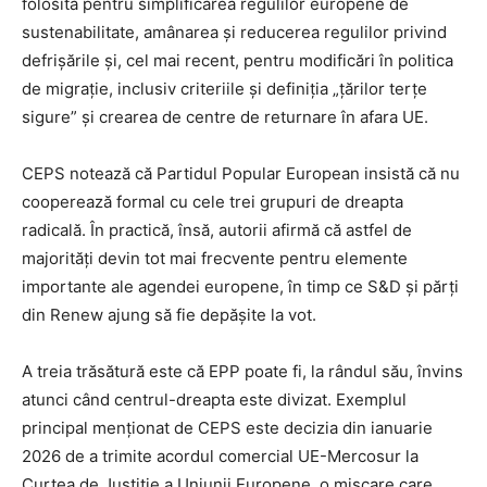
folosită pentru simplificarea regulilor europene de
sustenabilitate, amânarea și reducerea regulilor privind
defrișările și, cel mai recent, pentru modificări în politica
de migrație, inclusiv criteriile și definiția „țărilor terțe
sigure” și crearea de centre de returnare în afara UE.
CEPS notează că Partidul Popular European insistă că nu
cooperează formal cu cele trei grupuri de dreapta
radicală. În practică, însă, autorii afirmă că astfel de
majorități devin tot mai frecvente pentru elemente
importante ale agendei europene, în timp ce S&D și părți
din Renew ajung să fie depășite la vot.
A treia trăsătură este că EPP poate fi, la rândul său, învins
atunci când centrul-dreapta este divizat. Exemplul
principal menționat de CEPS este decizia din ianuarie
2026 de a trimite acordul comercial UE-Mercosur la
Curtea de Justiție a Uniunii Europene, o mișcare care