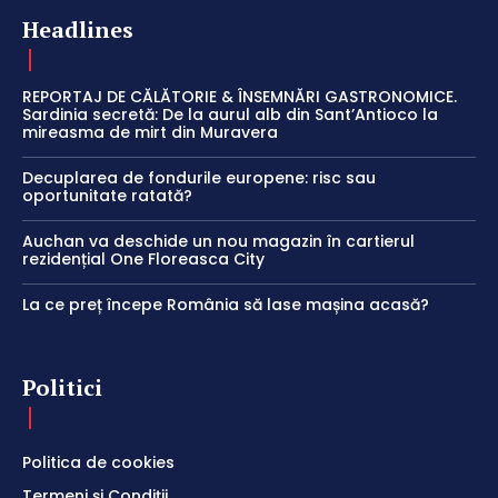
Headlines
REPORTAJ DE CĂLĂTORIE & ÎNSEMNĂRI GASTRONOMICE.
Sardinia secretă: De la aurul alb din Sant’Antioco la
mireasma de mirt din Muravera
Decuplarea de fondurile europene: risc sau
oportunitate ratată?
Auchan va deschide un nou magazin în cartierul
rezidențial One Floreasca City
La ce preț începe România să lase mașina acasă?
Politici
Politica de cookies
Termeni și Condiții