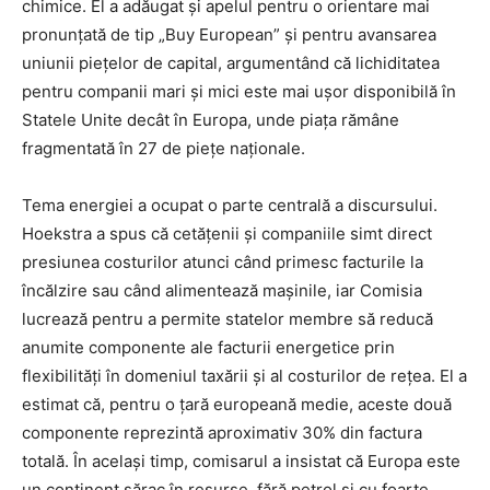
chimice. El a adăugat și apelul pentru o orientare mai
pronunțată de tip „Buy European” și pentru avansarea
uniunii piețelor de capital, argumentând că lichiditatea
pentru companii mari și mici este mai ușor disponibilă în
Statele Unite decât în Europa, unde piața rămâne
fragmentată în 27 de piețe naționale.
Tema energiei a ocupat o parte centrală a discursului.
Hoekstra a spus că cetățenii și companiile simt direct
presiunea costurilor atunci când primesc facturile la
încălzire sau când alimentează mașinile, iar Comisia
lucrează pentru a permite statelor membre să reducă
anumite componente ale facturii energetice prin
flexibilități în domeniul taxării și al costurilor de rețea. El a
estimat că, pentru o țară europeană medie, aceste două
componente reprezintă aproximativ 30% din factura
totală. În același timp, comisarul a insistat că Europa este
un continent sărac în resurse, fără petrol și cu foarte