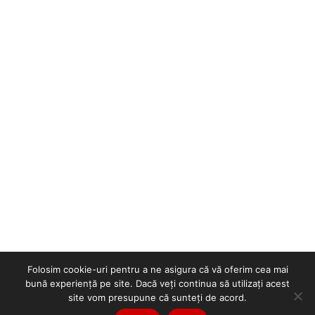
Folosim cookie-uri pentru a ne asigura că vă oferim cea mai
bună experiență pe site. Dacă veți continua să utilizați acest
site vom presupune că sunteți de acord.