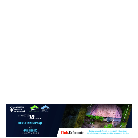
ClubEconomic - știri și analize despre economie, politici
europene și tendințe globale. Informație clară, pentru cititori
informați.
ISSN: 3120 - 2403
ISSN-L: 3120 – 239X
Meniu
Actualitate
Editoriale