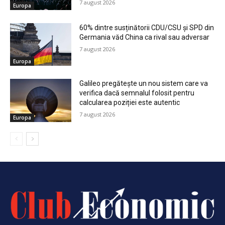
rezidențial One Floreasca City
Penurie sau construcția unei percepții care justifică
prețuri mai mari în România?
Politici
Politica de cookies
Termeni și Condiții
Politica de Confidențialitate
ClubEconomic @2026