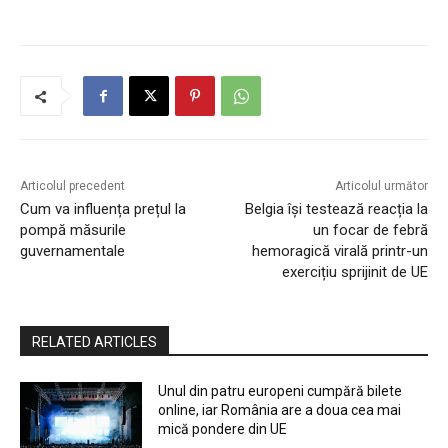
Opinii
Comunicate
Europa
Print
Video
Proiecte speciale
Headlines
REPORTAJ DE CĂLĂTORIE & ÎNSEMNĂRI GASTRONOMICE.
Sardinia secretă: De la aurul alb din Sant’Antioco la
mireasma de mirt din Muravera
Decuplarea de fondurile europene: risc sau
oportunitate ratată?
Auchan va deschide un nou magazin în cartierul