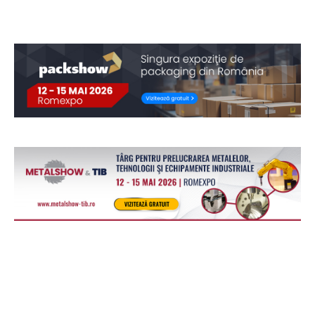
Unul din patru europeni cumpără bilete
online, iar România are a doua cea mai
mică pondere din UE
7 august 2026
Europa
60% dintre susținătorii CDU/CSU și SPD din
Germania văd China ca rival sau adversar
7 august 2026
Europa
Galileo pregătește un nou sistem care va
verifica dacă semnalul folosit pentru
calcularea poziției este autentic
7 august 2026
Europa