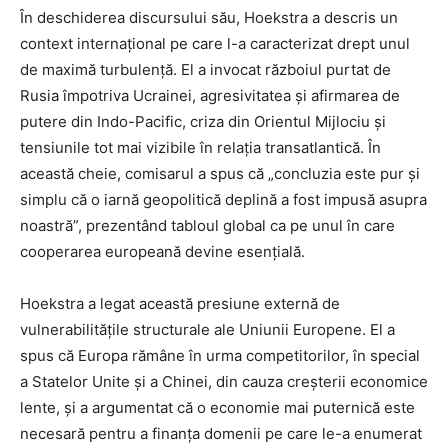
În deschiderea discursului său, Hoekstra a descris un
context internațional pe care l-a caracterizat drept unul
de maximă turbulență. El a invocat războiul purtat de
Rusia împotriva Ucrainei, agresivitatea și afirmarea de
putere din Indo-Pacific, criza din Orientul Mijlociu și
tensiunile tot mai vizibile în relația transatlantică. În
această cheie, comisarul a spus că „concluzia este pur și
simplu că o iarnă geopolitică deplină a fost impusă asupra
noastră”, prezentând tabloul global ca pe unul în care
cooperarea europeană devine esențială.
Hoekstra a legat această presiune externă de
vulnerabilitățile structurale ale Uniunii Europene. El a
spus că Europa rămâne în urma competitorilor, în special
a Statelor Unite și a Chinei, din cauza creșterii economice
lente, și a argumentat că o economie mai puternică este
necesară pentru a finanța domenii pe care le-a enumerat