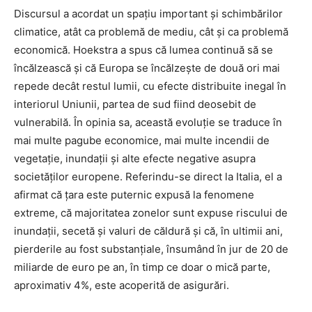
Discursul a acordat un spațiu important și schimbărilor
climatice, atât ca problemă de mediu, cât și ca problemă
economică. Hoekstra a spus că lumea continuă să se
încălzească și că Europa se încălzește de două ori mai
repede decât restul lumii, cu efecte distribuite inegal în
interiorul Uniunii, partea de sud fiind deosebit de
vulnerabilă. În opinia sa, această evoluție se traduce în
mai multe pagube economice, mai multe incendii de
vegetație, inundații și alte efecte negative asupra
societăților europene. Referindu-se direct la Italia, el a
afirmat că țara este puternic expusă la fenomene
extreme, că majoritatea zonelor sunt expuse riscului de
inundații, secetă și valuri de căldură și că, în ultimii ani,
pierderile au fost substanțiale, însumând în jur de 20 de
miliarde de euro pe an, în timp ce doar o mică parte,
aproximativ 4%, este acoperită de asigurări.