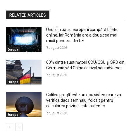
ISSN: 3120 - 2403
ISSN-L: 3120 – 239X
Meniu
Actualitate
Editoriale
Opinii
Comunicate
Europa
Print
Video
Proiecte speciale