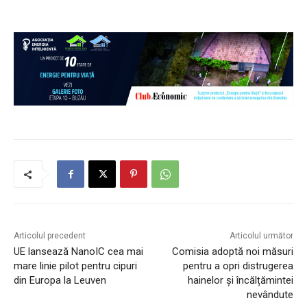
Galileo pregătește un nou sistem care va
verifica dacă semnalul folosit pentru
calcularea poziției este autentic
7 august 2026
Europa
ClubEconomic - știri și analize despre economie, politici
europene și tendințe globale. Informație clară, pentru cititori
informați.