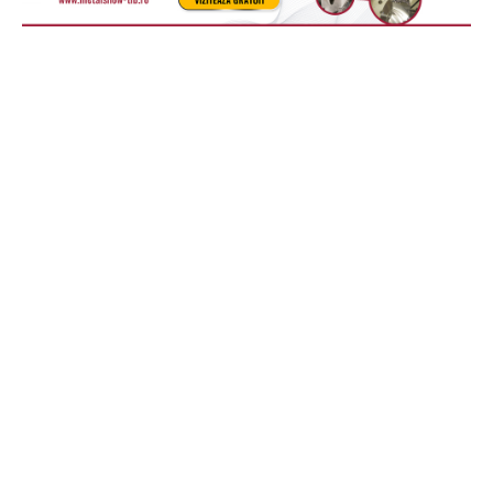
Articolul precedent
Articolul următor
UE lansează NanoIC cea mai
Comisia adoptă noi măsuri
mare linie pilot pentru cipuri
pentru a opri distrugerea
din Europa la Leuven
hainelor și încălțămintei
nevândute
RELATED ARTICLES
Unul din patru europeni cumpără bilete
online, iar România are a doua cea mai
mică pondere din UE
7 august 2026
Europa
60% dintre susținătorii CDU/CSU și SPD din
Germania văd China ca rival sau adversar
7 august 2026
Europa