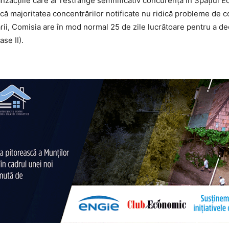
anzacțiile care ar restrânge semnificativ concurența în Spațiul 
că majoritatea concentrărilor notificate nu ridică probleme de 
ării, Comisia are în mod normal 25 de zile lucrătoare pentru a de
se II).