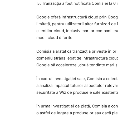
Tranzacția a fost notificată Comisiei la 6
Google oferă infrastructură cloud prin Google
limitată, pentru utilizatorii altor furnizori d
clienților cloud, inclusiv marilor companii e
medii cloud diferite.
Comisia a arătat că tranzacția privește în pri
domeniu strâns legat de infrastructura cloud,
Google să accelereze „două tendințe mari și î
În cadrul investigației sale, Comisia a colect
a analiza impactul tuturor aspectelor relevan
securitate a Wiz de produsele sale existente
În urma investigației de piață, Comisia a con
o astfel de legare a produselor sau dacă pla