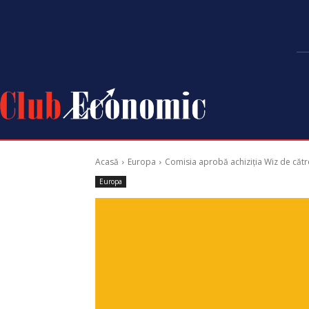
Acasă
Europa
Comisia aprobă achiziția Wiz de cătr
Europa