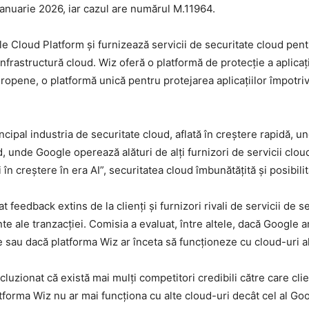
 ianuarie 2026, iar cazul are numărul M.11964.
 Cloud Platform și furnizează servicii de securitate cloud pentru 
e infrastructură cloud. Wiz oferă o platformă de protecție a aplicaț
uropene, o platformă unică pentru protejarea aplicațiilor împotri
ncipal industria de securitate cloud, aflată în creștere rapidă, u
 unde Google operează alături de alți furnizori de servicii cloud
n creștere în era AI”, securitatea cloud îmbunătățită și posibilit
at feedback extins de la clienți și furnizori rivali de servicii de 
te ale tranzacției. Comisia a evaluat, între altele, dacă Google 
 sau dacă platforma Wiz ar înceta să funcționeze cu cloud-uri al
cluzionat că există mai mulți competitori credibili către care cli
tforma Wiz nu ar mai funcționa cu alte cloud-uri decât cel al Go