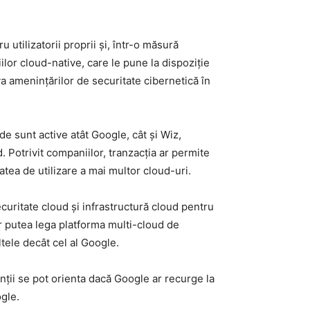
utilizatorii proprii și, într-o măsură
iilor cloud-native, care le pune la dispoziție
va amenințărilor de securitate cibernetică în
nde sunt active atât Google, cât și Wiz,
. Potrivit companiilor, tranzacția ar permite
atea de utilizare a mai multor cloud-uri.
securitate cloud și infrastructură cloud pentru
ar putea lega platforma multi-cloud de
tele decât cel al Google.
enții se pot orienta dacă Google ar recurge la
ogle.