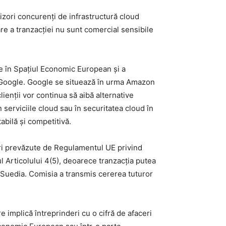
nizori concurenți de infrastructură cloud
are a tranzacției nu sunt comercial sensibile
te în Spațiul Economic European și a
re Google. Google se situează în urma Amazon
lienții vor continua să aibă alternative
 serviciile cloud sau în securitatea cloud în
abilă și competitivă.
ceri prevăzute de Regulamentul UE privind
 Articolului 4(5), deoarece tranzacția putea
și Suedia. Comisia a transmis cererea tuturor
 implică întreprinderi cu o cifră de afaceri