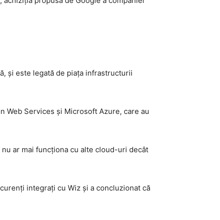
, achiziția propusă de Google a companiei
, și este legată de piața infrastructurii
zon Web Services și Microsoft Azure, care au
nu ar mai funcționa cu alte cloud-uri decât
curenți integrați cu Wiz și a concluzionat că