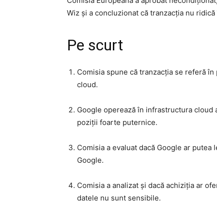
Comisia Europeană a aprobat necondiționat,
Wiz și a concluzionat că tranzacția nu ridic
Pe scurt
Comisia spune că tranzacția se referă în pr
cloud.
Google operează în infrastructura cloud a
poziții foarte puternice.
Comisia a evaluat dacă Google ar putea l
Google.
Comisia a analizat și dacă achiziția ar of
datele nu sunt sensibile.