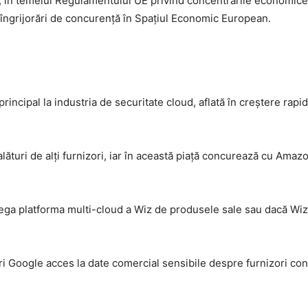
 în temeiul Regulamentului UE privind concentrările economice
ă îngrijorări de concurență în Spațiul Economic European.
incipal la industria de securitate cloud, aflată în creștere rapidă
lături de alți furnizori, iar în această piață concurează cu Ama
ega platforma multi-cloud a Wiz de produsele sale sau dacă Wiz 
eri Google acces la date comercial sensibile despre furnizori con