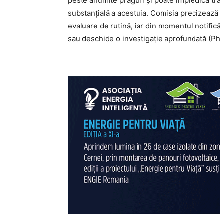
peste anumite praguri și poate împiedica tr
substanțială a acestuia. Comisia precizează 
evaluare de rutină, iar din momentul notific
sau deschide o investigație aprofundată (Pha