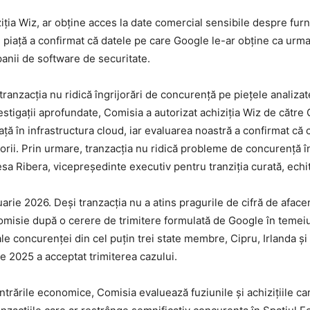
ziția Wiz, ar obține acces la date comercial sensibile despre fur
de piață a confirmat că datele pe care Google le-ar obține ca urm
mpanii de software de securitate.
ranzacția nu ridică îngrijorări de concurență pe piețele analiza
vestigații aprofundate, Comisia a autorizat achiziția Wiz de căt
ță în infrastructura cloud, iar evaluarea noastră a confirmat că c
zorii. Prin urmare, tranzacția nu ridică probleme de concurență în
a Ribera, vicepreședinte executiv pentru tranziția curată, echit
nuarie 2026. Deși tranzacția nu a atins pragurile de cifră de afa
omisie după o cerere de trimitere formulată de Google în temeiul
le ale concurenței din cel puțin trei state membre, Cipru, Irlanda 
ie 2025 a acceptat trimiterea cazului.
rările economice, Comisia evaluează fuziunile și achizițiile care