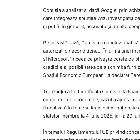
Comisia a analizat și dacă Google, prin achi
care integrează soluțiile Wiz. Investigația 
și pot fi, în general, accesate și de alte co
Pe această bază, Comisia a concluzionat că t
autorizat-o necondiționat. „În urma unei in
și Microsoft în ceea ce privește cotele de pia
credibile și posibilitatea de a schimba furni
Spațiul Economic European”, a declarat Teres
Tranzacția a fost notificată Comisiei la 6 ia
concentrările economice, cazul a ajuns la C
fi analizată în temeiul legislațiilor naționa
statelor membre la 4 iulie 2025, iar la 29 iul
În temeiul Regulamentului UE privind concent