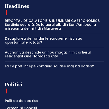
Headlines
REPORTAJ DE CĂLĂTORIE & ÎNSEMNĂRI GASTRONOMICE.
Sardinia secretă: De la aurul alb din Sant’Antioco la
mireasma de mirt din Muravera
Decuplarea de fondurile europene: risc sau
oportunitate ratată?
Auchan va deschide un nou magazin în cartierul
rezidențial One Floreasca City
La ce preț începe România să lase mașina acasă?
Politici
Politica de cookies
Termeni și Condiții