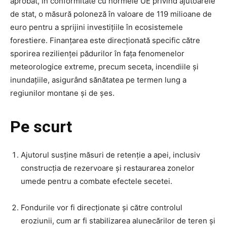
aprobat, în conformitate cu normele UE privind ajutoarele
de stat, o măsură poloneză în valoare de 119 milioane de
euro pentru a sprijini investițiile în ecosistemele
forestiere. Finanțarea este direcționată specific către
sporirea rezilienței pădurilor în fața fenomenelor
meteorologice extreme, precum seceta, incendiile și
inundațiile, asigurând sănătatea pe termen lung a
regiunilor montane și de șes.
Pe scurt
Ajutorul susține măsuri de retenție a apei, inclusiv
construcția de rezervoare și restaurarea zonelor
umede pentru a combate efectele secetei.
Fondurile vor fi direcționate și către controlul
eroziunii, cum ar fi stabilizarea alunecărilor de teren și