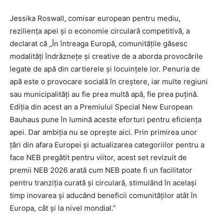
Jessika Roswall, comisar european pentru mediu,
reziliența apei și o economie circulară competitivă, a
declarat că „În întreaga Europă, comunitățile găsesc
modalități îndrăznețe și creative de a aborda provocările
legate de apă din cartierele și locuințele lor. Penuria de
apă este o provocare socială în creștere, iar multe regiuni
sau municipalități au fie prea multă apă, fie prea puțină.
Ediția din acest an a Premiului Special New European
Bauhaus pune în lumină aceste eforturi pentru eficiența
apei. Dar ambiția nu se oprește aici. Prin primirea unor
țări din afara Europei și actualizarea categoriilor pentru a
face NEB pregătit pentru viitor, acest set revizuit de
premii NEB 2026 arată cum NEB poate fi un facilitator
pentru tranziția curată și circulară, stimulând în același
timp inovarea și aducând beneficii comunităților atât în
Europa, cât și la nivel mondial.”