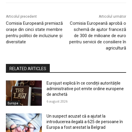
Articolul precedent
Articolul următor
Comisia Europeană premiază
Comisia Europeană aprobă o
orașe din cinci state membre
schemă de ajutor franceză
pentru politici de incluziune și
de 300 de milioane de euro
diversitate
pentru servicii de consiliere în
agricultură
RELATED ARTICLES
Eurojust explică în ce condiții autoritățile
administrative pot emite ordine europene
de anchetă
6 august 2026
Europa
Un suspect acuzat că a ajutat la
introducerea ilegală a 625 de persoane în
Europa a fost arestat la Belgrad