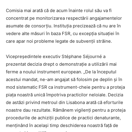
Comisia mai arată că de acum înainte rolul său va fi
concentrat pe monitorizarea respectării angajamentelor
asumate de consorțiu. Instituția precizează că nu are în
vedere alte măsuri în baza FSR, cu excepția situației în
care apar noi probleme legate de subvenții străine.
Vicepreședintele executiv Stéphane Séjourné a
prezentat decizia drept o demonstrație a utilizării mai
ferme a noului instrument european. „De la începutul
acestui mandat, ne-am angajat să folosim pe deplin și în
mod sistematic FSR ca instrument-cheie pentru a proteja
piața noastră unică împotriva practicilor neloiale. Decizia
de astăzi privind metroul din Lisabona arată că eforturile
noastre dau rezultate. Rămânem vigilenți pentru a proteja
procedurile de achiziții publice de practici denaturante,
menținând în același timp deschiderea noastră față de