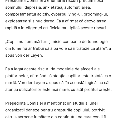
Președinta Comisiei a enumerat riscuri precum lipsa
somnului, depresia, anxietatea, automutilarea,
comportamentul adictiv, cyberbullying-ul, grooming-ul,
exploatarea și sinuciderea. Ea a afirmat că dezvoltarea
rapidă a inteligenței artificiale multiplică aceste riscuri.
„Copiii nu sunt mărfuri și nicio companie de tehnologie
din lume nu ar trebui să aibă voie să îi trateze ca atare”, a
spus von der Leyen.
Ea a legat aceste riscuri de modelele de afaceri ale
platformelor, afirmând că atenția copiilor este tratată ca o
marfă. Von der Leyen a spus că, în această logică, cu cât
atenția utilizatorilor este mai mare, cu atât profitul crește.
Președinta Comisiei a menționat un studiu al unei
organizații daneze pentru drepturile copilului, potrivit
căruia aproape jumătate din conținutul pe care copiii îl