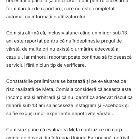
necesitând până la șapte clickuri doar pentru accesarea
formularului de raportare, care nu este completat
automat cu informațiile utilizatorului.
Comisia afirmă că, inclusiv atunci când un minor sub 13
ani este raportat pentru că nu îndeplinește pragul de
vârstă, de multe ori nu există o urmărire adecvată a
cazului, iar minorul raportat poate continua să folosească
serviciul fără niciun tip de verificare.
Constatările preliminare se bazează și pe evaluarea de
risc realizată de Meta. Comisia consideră că aceasta este
incompletă și arbitrară și că nu identifică adecvat riscul ca
minorii sub 13 ani să acceseze Instagram și Facebook și
să fie expuși unor experiențe nepotrivite vârstei.
Comisia spune că evaluarea Meta contrazice un corp
amplu de dovezi din întreaga Uniune Europeană, potrivit