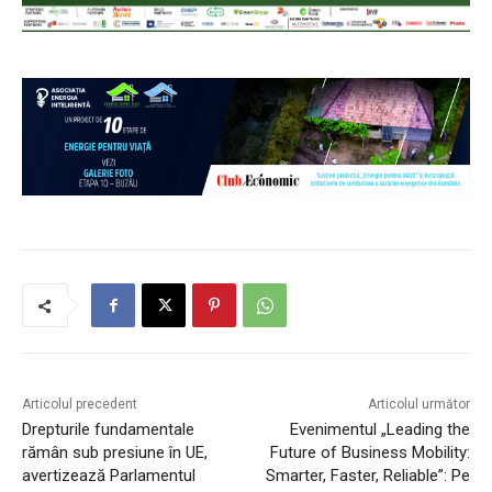
Articolul precedent
Articolul următor
Drepturile fundamentale
Evenimentul „Leading the
rămân sub presiune în UE,
Future of Business Mobility:
avertizează Parlamentul
Smarter, Faster, Reliable”: Pe