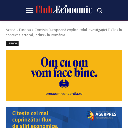
Acasă
Europa
Comisia Europeană explică rolul investigației TikTok în
context electoral, inclusiv în România
Europa