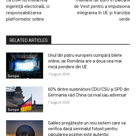
că DSA nu înseamnă
milioane de euro în Balcanii
ingerință electorală, ci
de Vest pentru a impulsiona
responsabilizarea
integrarea în UE și tranziția
platformelor online
verde
RELATED ARTICLES
Unul din patru europeni cumpără bilete
online, iar România are a doua cea mai
mică pondere din UE
7 august 2026
Europa
60% dintre susținătorii CDU/CSU și SPD din
Germania văd China ca rival sau adversar
7 august 2026
Europa
Galileo pregătește un nou sistem care va
verifica dacă semnalul folosit pentru
calcularea poziției este autentic