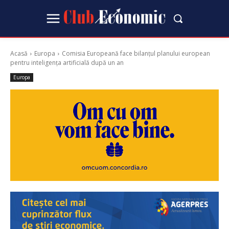
Acasă
Europa
Comisia Europeană face bilanțul planului european
pentru inteligența artificială după un an
Europa