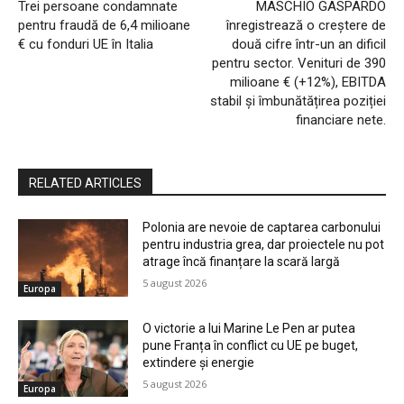
Trei persoane condamnate
MASCHIO GASPARDO
pentru fraudă de 6,4 milioane
înregistrează o creștere de
€ cu fonduri UE în Italia
două cifre într-un an dificil
pentru sector. Venituri de 390
milioane € (+12%), EBITDA
stabil și îmbunătățirea poziției
financiare nete.
RELATED ARTICLES
Polonia are nevoie de captarea carbonului
pentru industria grea, dar proiectele nu pot
atrage încă finanțare la scară largă
5 august 2026
Europa
O victorie a lui Marine Le Pen ar putea
pune Franța în conflict cu UE pe buget,
extindere și energie
5 august 2026
Europa