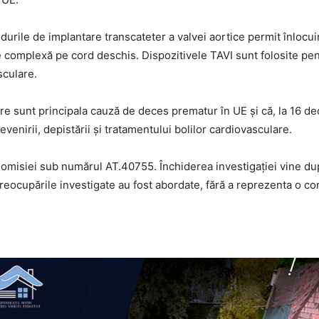
rile de implantare transcateter a valvei aortice permit înlocuire
ie complexă pe cord deschis. Dispozitivele TAVI sunt folosite pen
sculare.
re sunt principala cauză de deces prematur în UE și că, la 16 d
enirii, depistării și tratamentului bolilor cardiovasculare.
 Comisiei sub numărul AT.40755. Închiderea investigației vine dup
preocupările investigate au fost abordate, fără a reprezenta o c