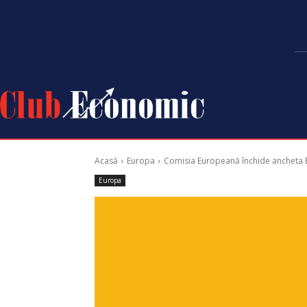
Acasă
Europa
Comisia Europeană închide ancheta Ed
Europa