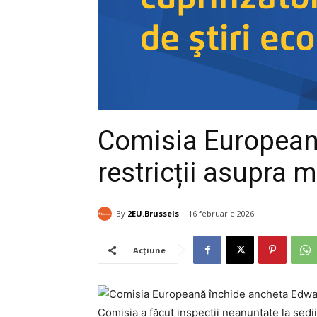
Comisia Europeană
restricții asupra m
By
2EU.Brussels
16 februarie 2026
Acțiune
Comisia a făcut inspecții neanunțate la sedi