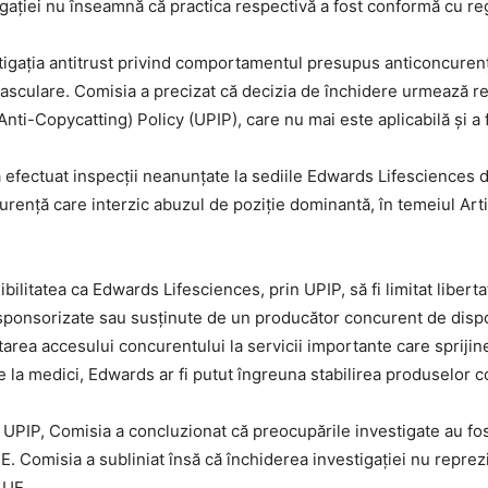
gației nu înseamnă că practica respectivă a fost conformă cu re
igația antitrust privind comportamentul presupus anticoncurenț
vasculare. Comisia a precizat că decizia de închidere urmează ret
nti-Copycatting) Policy (UPIP), care nu mai este aplicabilă și a 
a efectuat inspecții neanunțate la sediile Edwards Lifesciences 
urență care interzic abuzul de poziție dominantă, în temeiul Arti
bilitatea ca Edwards Lifesciences, prin UPIP, să fi limitat liberta
nale sponsorizate sau susținute de un producător concurent de dis
mitarea accesului concurentului la servicii importante care sprij
de la medici, Edwards ar fi putut îngreuna stabilirea produselor
i UPIP, Comisia a concluzionat că preocupările investigate au fo
UE. Comisia a subliniat însă că închiderea investigației nu reprez
 UE.