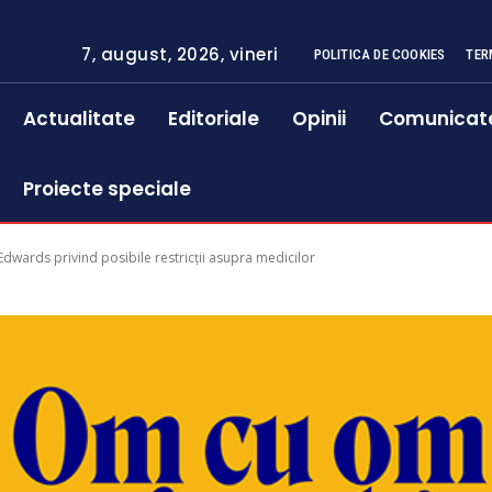
7, august, 2026, vineri
POLITICA DE COOKIES
TER
Actualitate
Editoriale
Opinii
Comunicat
Proiecte speciale
wards privind posibile restricții asupra medicilor