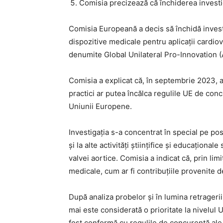
Comisia precizează că închiderea investi
Comisia Europeană a decis să închidă invest
dispozitive medicale pentru aplicații cardio
denumite Global Unilateral Pro-Innovation (A
Comisia a explicat că, în septembrie 2023, 
practici ar putea încălca regulile UE de conc
Uniunii Europene.
Investigația s-a concentrat în special pe posi
și la alte activități științifice și educațio
valvei aortice. Comisia a indicat că, prin li
medicale, cum ar fi contribuțiile provenite 
După analiza probelor și în lumina retrageri
mai este considerată o prioritate la nivelul 
fost conformă cu regulile de concurență ale