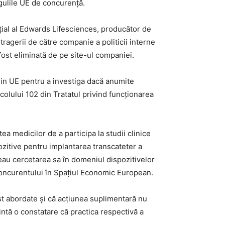
gulile UE de concurență.
ial al Edwards Lifesciences, producător de
ragerii de către companie a politicii interne
fost eliminată de pe site-ul companiei.
din UE pentru a investiga dacă anumite
colului 102 din Tratatul privind funcționarea
tea medicilor de a participa la studii clinice
pozitive pentru implantarea transcateter a
ineau cercetarea sa în domeniul dispozitivelor
 concurentului în Spațiul Economic European.
st abordate și că acțiunea suplimentară nu
intă o constatare că practica respectivă a