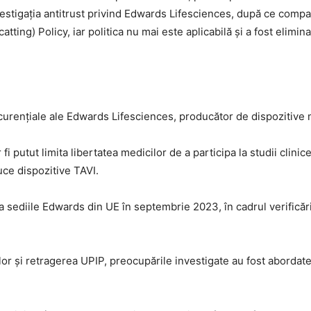
estigația antitrust privind Edwards Lifesciences, după ce compan
tting) Policy, iar politica nu mai este aplicabilă și a fost elimi
oncurențiale ale Edwards Lifesciences, producător de dispozitive 
i putut limita libertatea medicilor de a participa la studii clinice 
ce dispozitive TAVI.
a sediile Edwards din UE în septembrie 2023, în cadrul verificării
r și retragerea UPIP, preocupările investigate au fost abordate 