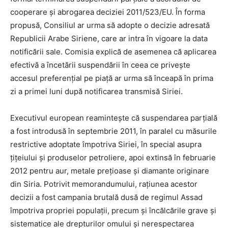
cooperare și abrogarea deciziei 2011/523/EU. În forma
propusă, Consiliul ar urma să adopte o decizie adresată
Republicii Arabe Siriene, care ar intra în vigoare la data
notificării sale. Comisia explică de asemenea că aplicarea
efectivă a încetării suspendării în ceea ce privește
accesul preferențial pe piață ar urma să înceapă în prima
zi a primei luni după notificarea transmisă Siriei.
Executivul european reamintește că suspendarea parțială
a fost introdusă în septembrie 2011, în paralel cu măsurile
restrictive adoptate împotriva Siriei, în special asupra
țițeiului și produselor petroliere, apoi extinsă în februarie
2012 pentru aur, metale prețioase și diamante originare
din Siria. Potrivit memorandumului, rațiunea acestor
decizii a fost campania brutală dusă de regimul Assad
împotriva propriei populații, precum și încălcările grave și
sistematice ale drepturilor omului și nerespectarea