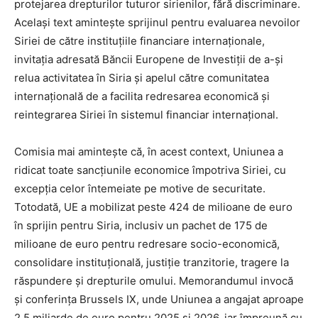
protejarea drepturilor tuturor sirienilor, fără discriminare.
Același text amintește sprijinul pentru evaluarea nevoilor
Siriei de către instituțiile financiare internaționale,
invitația adresată Băncii Europene de Investiții de a-și
relua activitatea în Siria și apelul către comunitatea
internațională de a facilita redresarea economică și
reintegrarea Siriei în sistemul financiar internațional.
Comisia mai amintește că, în acest context, Uniunea a
ridicat toate sancțiunile economice împotriva Siriei, cu
excepția celor întemeiate pe motive de securitate.
Totodată, UE a mobilizat peste 424 de milioane de euro
în sprijin pentru Siria, inclusiv un pachet de 175 de
milioane de euro pentru redresare socio-economică,
consolidare instituțională, justiție tranzitorie, tragere la
răspundere și drepturile omului. Memorandumul invocă
și conferința Brussels IX, unde Uniunea a angajat aproape
2,5 miliarde de euro pentru 2025 și 2026, iar împreună cu