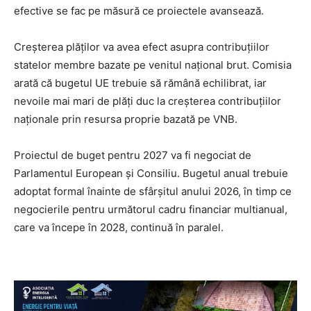
efective se fac pe măsură ce proiectele avansează.
Creșterea plăților va avea efect asupra contribuțiilor
statelor membre bazate pe venitul național brut. Comisia
arată că bugetul UE trebuie să rămână echilibrat, iar
nevoile mai mari de plăți duc la creșterea contribuțiilor
naționale prin resursa proprie bazată pe VNB.
Proiectul de buget pentru 2027 va fi negociat de
Parlamentul European și Consiliu. Bugetul anual trebuie
adoptat formal înainte de sfârșitul anului 2026, în timp ce
negocierile pentru următorul cadru financiar multianual,
care va începe în 2028, continuă în paralel.