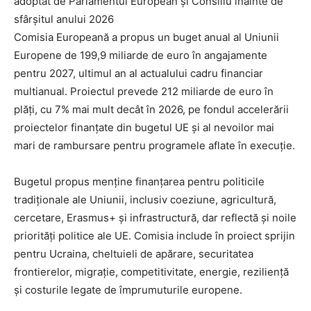
adoptat de Parlamentul European și Consiliu înainte de
sfârșitul anului 2026
Comisia Europeană a propus un buget anual al Uniunii
Europene de 199,9 miliarde de euro în angajamente
pentru 2027, ultimul an al actualului cadru financiar
multianual. Proiectul prevede 212 miliarde de euro în
plăți, cu 7% mai mult decât în 2026, pe fondul accelerării
proiectelor finanțate din bugetul UE și al nevoilor mai
mari de rambursare pentru programele aflate în execuție.
Bugetul propus menține finanțarea pentru politicile
tradiționale ale Uniunii, inclusiv coeziune, agricultură,
cercetare, Erasmus+ și infrastructură, dar reflectă și noile
priorități politice ale UE. Comisia include în proiect sprijin
pentru Ucraina, cheltuieli de apărare, securitatea
frontierelor, migrație, competitivitate, energie, reziliență
și costurile legate de împrumuturile europene.