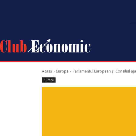
Acasă
Europa
Parlamentul European și Consiliul ajun
Europa