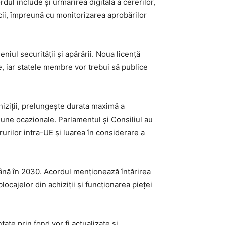
ul include și urmărirea digitală a cererilor,
ocii, împreună cu monitorizarea aprobărilor
iul securității și apărării. Noua licență
e, iar statele membre vor trebui să publice
hiziții, prelungește durata maximă a
omune ocazionale. Parlamentul și Consiliul au
urilor intra-UE și luarea în considerare a
 până în 2030. Acordul menționează întărirea
locajelor din achiziții și funcționarea pieței
ate prin fond vor fi actualizate și