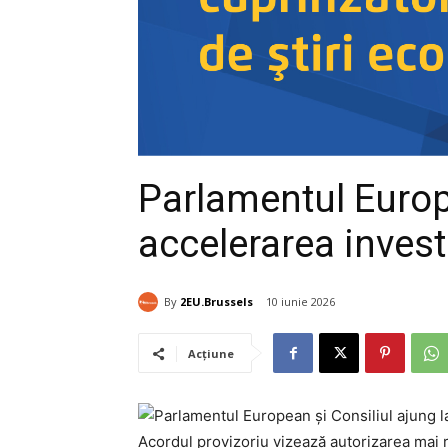
Parlamentul Europ
accelerarea investi
By
2EU.Brussels
10 iunie 2026
Acțiune
Acordul provizoriu vizează autorizarea mai ra