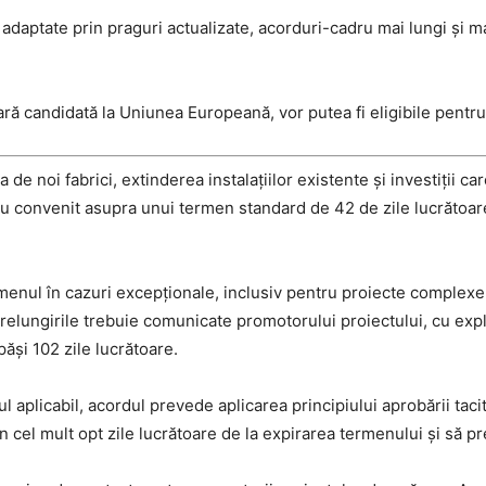
i adaptate prin praguri actualizate, acorduri-cadru mai lungi și ma
țară candidată la Uniunea Europeană, vor putea fi eligibile pent
e noi fabrici, extinderea instalațiilor existente și investiții ca
au convenit asupra unui termen standard de 42 de zile lucrătoare
rmenul în cazuri excepționale, inclusiv pentru proiecte complexe
relungirile trebuie comunicate promotorului proiectului, cu expli
păși 102 zile lucrătoare.
aplicabil, acordul prevede aplicarea principiului aprobării tacite
 cel mult opt zile lucrătoare de la expirarea termenului și să prec