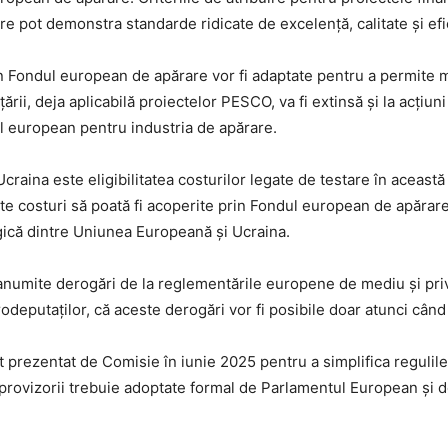
care pot demonstra standarde ridicate de excelență, calitate și efi
n Fondul european de apărare vor fi adaptate pentru a permite mai
nțării, deja aplicabilă proiectelor PESCO, va fi extinsă și la acți
european pentru industria de apărare.
aina este eligibilitatea costurilor legate de testare în aceast
ste costuri să poată fi acoperite prin Fondul european de apăra
logică dintre Uniunea Europeană și Ucraina.
numite derogări de la reglementările europene de mediu și priv
rodeputaților, că aceste derogări vor fi posibile doar atunci când 
rezentat de Comisie în iunie 2025 pentru a simplifica regulile 
rovizorii trebuie adoptate formal de Parlamentul European și de