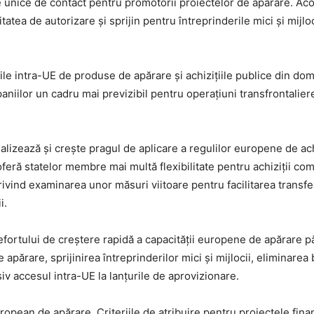
nice de contact pentru promotorii proiectelor de apărare. Acord
tatea de autorizare și sprijin pentru întreprinderile mici și mijl
le intra-UE de produse de apărare și achizițiile publice din domen
aniilor un cadru mai previzibil pentru operațiuni transfrontalier
tualizează și crește pragul de aplicare a regulilor europene de ac
 oferă statelor membre mai multă flexibilitate pentru achiziții c
ivind examinarea unor măsuri viitoare pentru facilitarea transfer
i.
a efortului de creștere rapidă a capacității europene de apărare
părare, sprijinirea întreprinderilor mici și mijlocii, eliminarea b
v accesul intra-UE la lanțurile de aprovizionare.
pean de apărare. Criteriile de atribuire pentru proiectele finanț