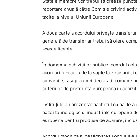
Statele membre vor trebui să creeze puncte u
raportare anuală către Comisie privind activi
tacite la nivelul Uniunii Europene.
A doua parte a acordului privește transferuri
generală de transfer ar trebui să ofere comp
aceste licențe.
În domeniul achizițiilor publice, acordul ac
acordurilor-cadru de la șapte la zece ani și
convenit și asupra unei declarații comune pr
criteriilor de preferință europeană în achiziți
Instituțiile au prezentat pachetul ca parte 
bazei tehnologice și industriale europene de a
europene pentru produse de apărare, inclusi
Acordul modifică și gestionarea Fondului euro