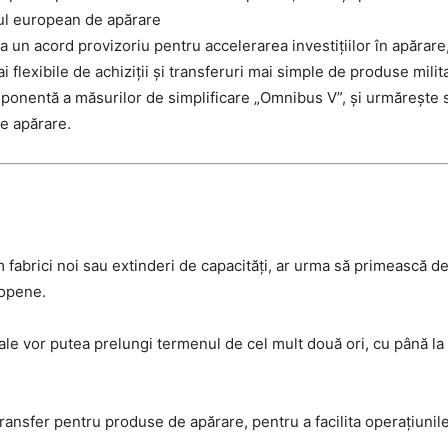
ndul european de apărare
a un acord provizoriu pentru accelerarea investițiilor în apărar
ai flexibile de achiziții și transferuri mai simple de produse mil
nentă a măsurilor de simplificare „Omnibus V”, și urmărește s
e apărare.
fabrici noi sau extinderi de capacități, ar urma să primească dec
ropene.
nale vor putea prelungi termenul de cel mult două ori, cu până la 
ransfer pentru produse de apărare, pentru a facilita operațiunile