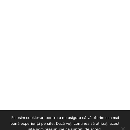
Folosim cookie-uri pentru a ne asigura că vă oferim cea mai
bună experiență pe site. Dacă veți continua să utilizați acest
site vom presupune că sunteți de acord.