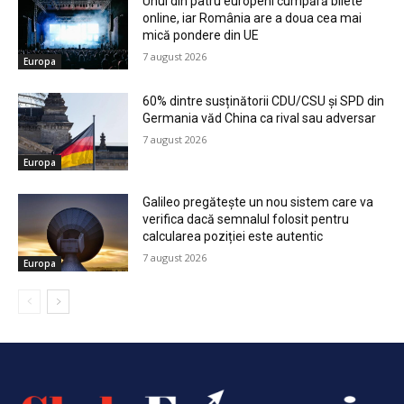
Unul din patru europeni cumpără bilete
online, iar România are a doua cea mai
mică pondere din UE
7 august 2026
Europa
60% dintre susținătorii CDU/CSU și SPD din
Germania văd China ca rival sau adversar
7 august 2026
Europa
Galileo pregătește un nou sistem care va
verifica dacă semnalul folosit pentru
calcularea poziției este autentic
7 august 2026
Europa